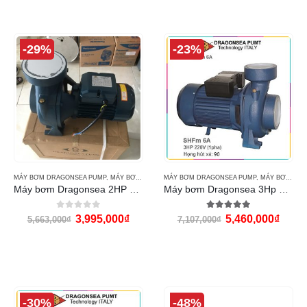
-29%
-23%
MÁY BƠM DRAGONSEA PUMP
,
MÁY BƠM NƯỚC
MÁY BƠM DRAGONSEA PUMP
,
MÁY BƠM NƯỚC
Máy bơm Dragonsea 2HP họng 114
Máy bơm Dragonsea 3Hp họng 90
0
out of 5
5.00
out of 5
3,995,000
₫
5,460,000
₫
5,663,000
₫
7,107,000
₫
-30%
-48%