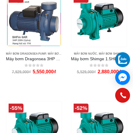
MÁY BƠM DRAGONSEA PUMP
,
MÁY BƠM NƯỚC
MÁY BƠM NƯỚC
,
MÁY BƠM SHIMGE
Máy bơm Dragonsea 3HP họng 114
Máy bơm Shimge 1.5HP họng 114 (SHFm6CR)
0
out of 5
0
out of 5
5,550,000
₫
2,880,000
₫
7,929,000
₫
5,529,000
₫
-55%
-52%