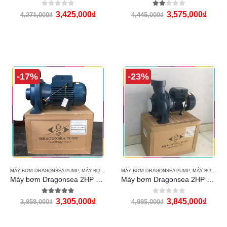
0
out of 5
2.00
out of 5
3,425,000
₫
3,575,000
₫
4,271,000
₫
4,445,000
₫
-17%
-23%
MÁY BƠM DRAGONSEA PUMP
,
MÁY BƠM NƯỚC
MÁY BƠM DRAGONSEA PUMP
,
MÁY BƠM NƯỚC
Máy bơm Dragonsea 2HP họng 60 (SHFm5AM)
Máy bơm Dragonsea 2HP họng 90
5.00
out of 5
0
out of 5
3,305,000
₫
3,845,000
₫
3,959,000
₫
4,995,000
₫