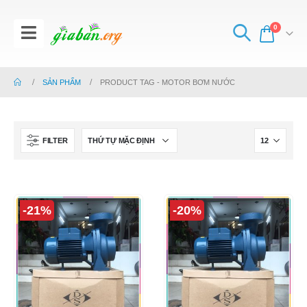
0
SẢN PHẨM
PRODUCT TAG -
MOTOR BƠM NƯỚC
FILTER
-21%
-20%