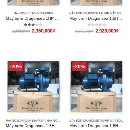
MÁY BƠM DRAGONSEA PUMP
MÁY BƠM DRAGONSEA PUMP
,
MÁY BƠM NƯỚC
Máy bơm Dragonsea 1HP họng 60 (SHFm5B)
Máy bơm Dragonsea 1.5HP họng 60 (SHFm5BM)
3.00
out of 5
0
out of 5
2,360,000
₫
2,920,000
₫
2,980,000
₫
3,672,000
₫
-20%
-20%
MÁY BƠM DRAGONSEA PUMP
,
MÁY BƠM NƯỚC
MÁY BƠM DRAGONSEA PUMP
,
MÁY BƠM NƯỚC
Máy bơm Dragonsea 1.5HP họng 90 (SHFm6C)
Máy bơm Dragonsea 1.5HP họng 114