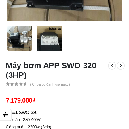
Máy bơm APP SWO 320
(3HP)
( Chưa có đánh giá nào. )
0
out of 5
7,179,000
₫
Model: SWO-320
Điện áp : 380-400V
Công suất : 2200w (3Hp)