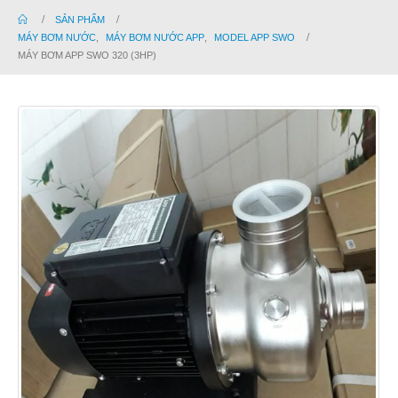
SẢN PHẨM
MÁY BƠM NƯỚC
,
MÁY BƠM NƯỚC APP
,
MODEL APP SWO
MÁY BƠM APP SWO 320 (3HP)