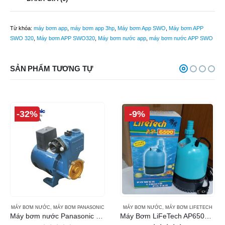
Từ khóa:
máy bơm app
,
máy bơm app 3hp
,
Máy bơm App SWO
,
Máy bơm APP
SWO 320
,
Máy bơm APP SWO320
,
Máy bơm nước app
,
máy bơm nước APP SWO
SẢN PHẨM TƯƠNG TỰ
-32%
-9%
MÁY BƠM NƯỚC
,
MÁY BƠM PANASONIC
MÁY BƠM NƯỚC
,
MÁY BƠM LIFETECH
Máy bơm nước Panasonic GP-350JA
Máy Bơm LiFeTech AP6500 (120W)