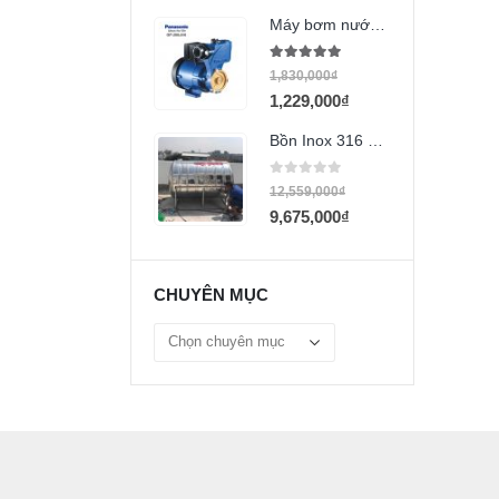
Máy bơm nước Panasonic GP-200JXK
5.00
out of 5
1,830,000
₫
1,229,000
₫
Bồn Inox 316 Đại Thành 2000l ngang
0
out of 5
12,559,000
₫
9,675,000
₫
CHUYÊN MỤC
Chuyên
mục