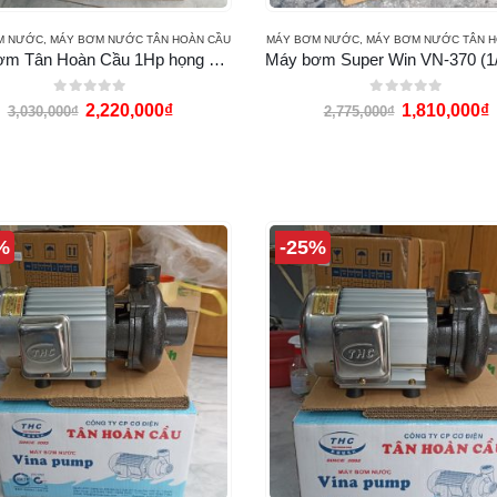
M NƯỚC
,
MÁY BƠM NƯỚC TÂN HOÀN CẦU
MÁY BƠM NƯỚC
,
MÁY BƠM NƯỚC TÂN H
Máy bơm Tân Hoàn Cầu 1Hp họng 60 49 (VN-750)
0
out of 5
0
out of 5
2,220,000
₫
1,810,000
₫
3,030,000
₫
2,775,000
₫
%
-25%