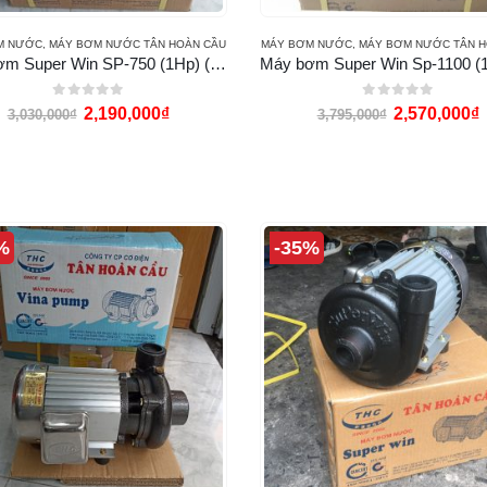
M NƯỚC
,
MÁY BƠM NƯỚC TÂN HOÀN CẦU
MÁY BƠM NƯỚC
,
MÁY BƠM NƯỚC TÂN H
Máy bơm Super Win SP-750 (1Hp) (họng 42-34)
0
out of 5
0
out of 5
2,190,000
₫
2,570,000
₫
3,030,000
₫
3,795,000
₫
%
-35%