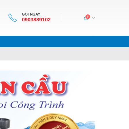
GỌI NGAY
0
0903889102