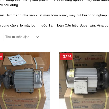
ời tiêu dùng.
hìn
: Trở thành nhà sản xuất máy bơm nước, máy hút bụi công nghiệp u
 cung cấp sỉ lẻ máy bơm nước Tân Hoàn Cầu hiệu Super win. Vina pu
:
%
-32%