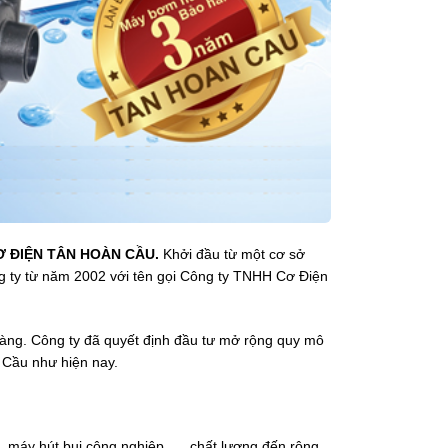
Ơ ĐIỆN TÂN HOÀN CẦU.
Khởi đầu từ một cơ sở
ng ty từ năm 2002 với tên gọi Công ty TNHH Cơ Điện
hàng. Công ty đã quyết định đầu tư mở rộng quy mô
 Cầu như hiện nay.
máy hút bụi công nghiệp, … chất lượng đến rộng