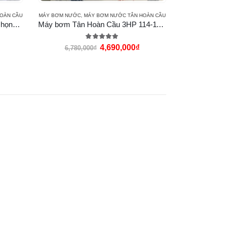
OÀN CẦU
MÁY BƠM NƯỚC
,
MÁY BƠM NƯỚC TÂN HOÀN CẦU
Máy bơm Tân Hoàn Cầu 1.5Hp họng 90 60 (VN-1100)
Máy bơm Tân Hoàn Cầu 3HP 114-114 (VN-2200)
5.00
out of 5
4,690,000
₫
6,780,000
₫