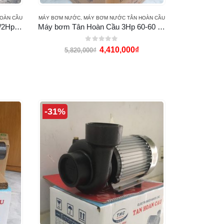
OÀN CẦU
MÁY BƠM NƯỚC
,
MÁY BƠM NƯỚC TÂN HOÀN CẦU
Máy bơm Super Win VN-370 (1/2Hp họng 34-34)
Máy bơm Tân Hoàn Cầu 3Hp 60-60 (SP-2200)
0
out of 5
4,410,000
₫
5,820,000
₫
-31%