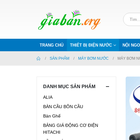
TRANG CHỦ
THIẾT BỊ ĐIỆN NƯỚC
NỘI NGO
SẢN PHẨM
MÁY BƠM NƯỚC
MÁY BƠM N
DANH MỤC SẢN PHẨM
ALIA
BÀN CẦU BÔN CẦU
Bàn Ghế
BẢNG GIÁ ĐỘNG CƠ ĐIỆN
HITACHI