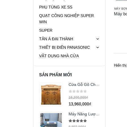
PHỤ TÙNG XE SS
MÁY BƠ
QUẠT CÔNG NGHIỆP SUPER
WIN
SUPER
TÂN Á ĐẠI THÀNH
THIẾT BỊ ĐIÊN PANASONIC
VẬT DỤNG NHÀ CỬA
Hiển thị
SẢN PHẨM MỚI
Cửa Gỗ Gõ Chạm 2 cánh
0
out of 5
16,200,000
₫
13,960,000
₫
Máy Năng Lượng Thái Dương Năng 200l Eco
5.00
out of 5