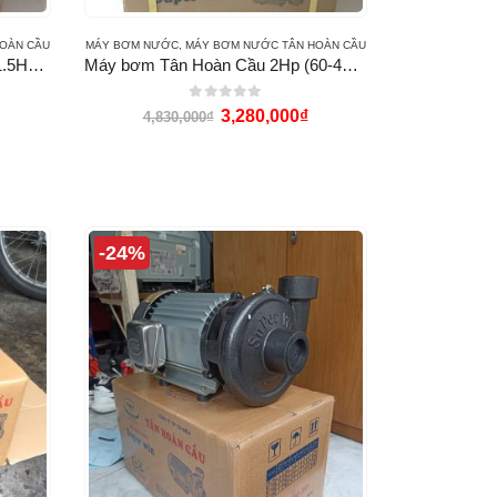
OÀN CẦU
MÁY BƠM NƯỚC
,
MÁY BƠM NƯỚC TÂN HOÀN CẦU
Máy bơm Super Win Sp-1100 (1.5Hp) (họng 49-42)
Máy bơm Tân Hoàn Cầu 2Hp (60-49) (SP-1500)
0
out of 5
3,280,000
₫
4,830,000
₫
-24%