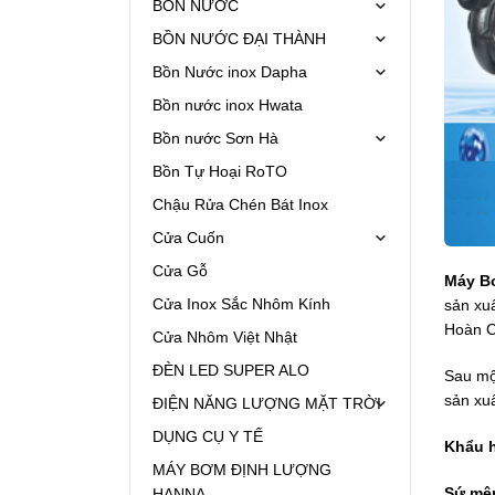
BỒN NƯỚC
BỒN NƯỚC ĐẠI THÀNH
Bồn Nước inox Dapha
Bồn nước inox Hwata
Bồn nước Sơn Hà
Bồn Tự Hoại RoTO
Chậu Rửa Chén Bát Inox
Cửa Cuốn
Cửa Gỗ
Máy B
Cửa Inox Sắc Nhôm Kính
sản xu
Hoàn C
Cửa Nhôm Việt Nhật
ĐÈN LED SUPER ALO
Sau mộ
sản xu
ĐIỆN NĂNG LƯỢNG MẶT TRỜI
DỤNG CỤ Y TẾ
Khẩu 
MÁY BƠM ĐỊNH LƯỢNG
Sứ mệ
HANNA