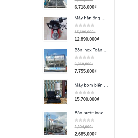
9,950,000
₫
6,718,000
₫
Máy hàn ống PPr 63-160
0
out of 5
15,600,000
₫
12,890,000
₫
Bồn inox Toàn Mỹ 2000l ngang
0
out of 5
8,860,000
₫
7,755,000
₫
Máy bơm biến tần HVF-55 1100w
0
out of 5
15,700,000
₫
Bồn nước inox Hwata 700L ngang
0
out of 5
3,324,000
₫
2,685,000
₫