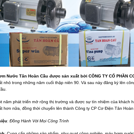
ơm Nước Tân Hoàn Cầu được sản xuất bởi CÔNG TY CỔ PHẦN C
ất nhỏ trong những năm cuối thập niên 90. Và sau này đăng ký lên cô
ầu.
t năm phát triển mở rộng thị trường và được sự tín nhiệm của khách 
ất hơn nữa, đồng thời chuyển lên thành Công ty CP Cơ Điện Tân Hoàn
hiệu
:
Đồng Hành Với Mọi Công Trình
nh
: Cung cấp những sản phẩm như quạt công nghiệp, máy bơm nước, 