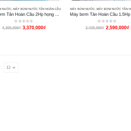
M NƯỚC
,
MÁY BƠM NƯỚC TÂN HOÀN CẦU
MÁY BƠM NƯỚC
,
MÁY BƠM NƯỚC TÂN H
Máy bơm Tân Hoàn Cầu 2Hp họng 90 90 (VN-1500)
0
out of 5
0
out of 5
3,370,000
₫
2,590,000
₫
4,305,000
₫
3,435,000
₫
: