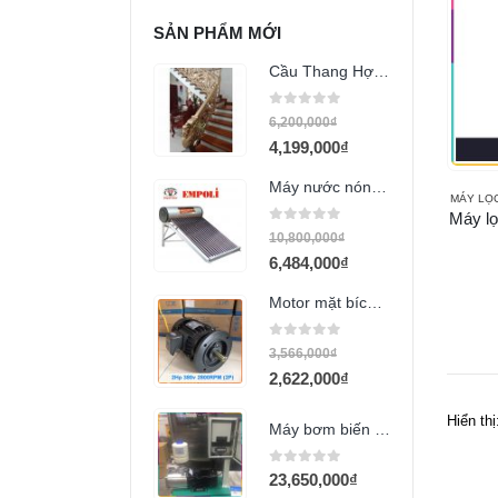
SẢN PHẨM MỚI
Cầu Thang Hợp Kim
0
out of 5
6,200,000
₫
4,199,000
₫
Máy nước nóng mặt trời Empoli 190l PVDF
MÁY LỌ
Máy l
0
out of 5
10,800,000
₫
6,484,000
₫
Motor mặt bích VTC 2Hp 380v (2P tua 2800 RPM)
0
out of 5
3,566,000
₫
2,622,000
₫
Hiển thị
Máy bơm biến tần 3Hp (HVF-85T)
0
out of 5
23,650,000
₫