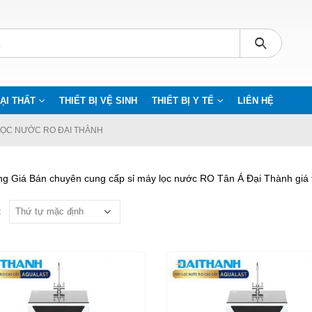
ẠI THẤT
THIẾT BỊ VỆ SINH
THIẾT BỊ Y TẾ
LIÊN HỆ
LỌC NƯỚC RO ĐẠI THÀNH
ng Giá Bán chuyên cung cấp sỉ máy lọc nước RO Tân Á Đại Thành giá 
: