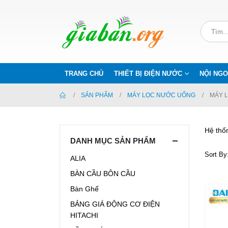
TRANG CHỦ
THIẾT BỊ ĐIỆN NƯỚC
NỘI NGO
SẢN PHẨM
MÁY LỌC NƯỚC UỐNG
MÁY 
Hệ thố
DANH MỤC SẢN PHẨM
Sort By
ALIA
BÀN CẦU BÔN CẦU
Bàn Ghế
BẢNG GIÁ ĐỘNG CƠ ĐIỆN
HITACHI