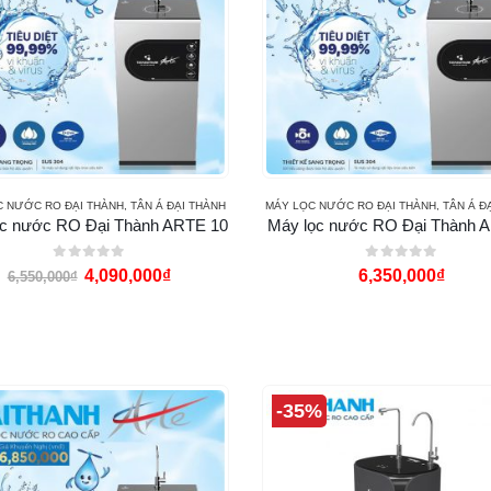
C NƯỚC RO ĐẠI THÀNH
,
TÂN Á ĐẠI THÀNH
MÁY LỌC NƯỚC RO ĐẠI THÀNH
,
TÂN Á Đ
ọc nước RO Đại Thành ARTE 10
Máy lọc nước RO Đại Thành 
0
out of 5
0
out of 5
4,090,000
₫
6,350,000
₫
6,550,000
₫
-35%