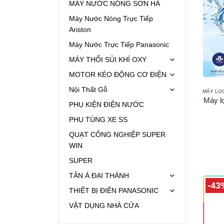
MÁY NƯỚC NÓNG SƠN HÀ
Máy Nước Nóng Trực Tiếp
Ariston
Máy Nước Trực Tiếp Panasonic
MÁY THỔI SỦI KHÍ OXY
MOTOR KÉO ĐỘNG CƠ ĐIỆN
Nội Thất Gỗ
MÁY LỌ
Máy l
PHỤ KIỆN ĐIỆN NƯỚC
PHỤ TÙNG XE SS
QUẠT CÔNG NGHIỆP SUPER
WIN
SUPER
TÂN Á ĐẠI THÀNH
-43
THIẾT BỊ ĐIÊN PANASONIC
VẬT DỤNG NHÀ CỬA