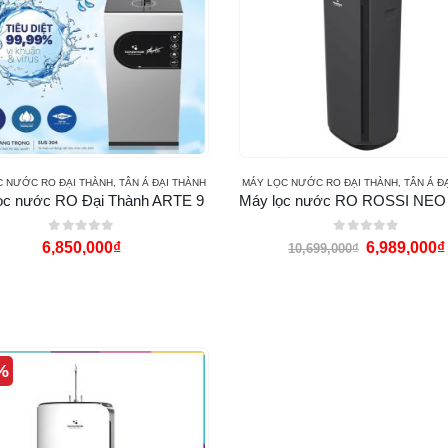
C NƯỚC RO ĐẠI THÀNH
,
TÂN Á ĐẠI THÀNH
MÁY LỌC NƯỚC RO ĐẠI THÀNH
,
TÂN Á Đ
ọc nước RO Đại Thành ARTE 9
0
out of 5
0
out of 5
6,850,000
₫
6,989,000
₫
10,699,000
₫
%