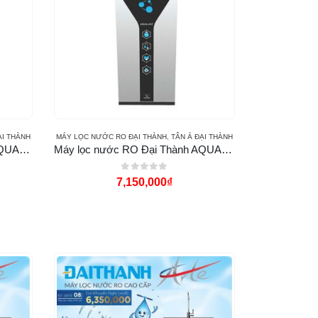
ẠI THÀNH
MÁY LỌC NƯỚC RO ĐẠI THÀNH
,
TÂN Á ĐẠI THÀNH
Máy lọc nước RO Đại Thành AQUALAST 8 cấp
Máy lọc nước RO Đại Thành AQUALAST 9 cấp
0
out of 5
7,150,000
₫