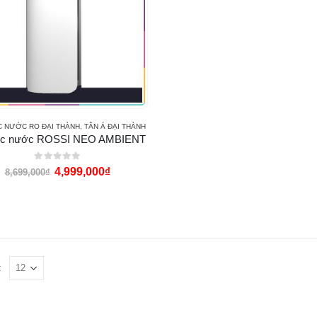
C NƯỚC RO ĐẠI THÀNH
,
TÂN Á ĐẠI THÀNH
ọc nước ROSSI NEO AMBIENT
0
out of 5
4,999,000
₫
8,699,000
₫
: