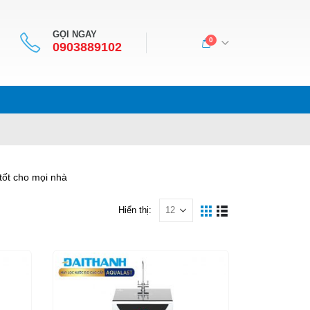
GỌI NGAY
0
0903889102
tốt cho mọi nhà
Hiển thị: