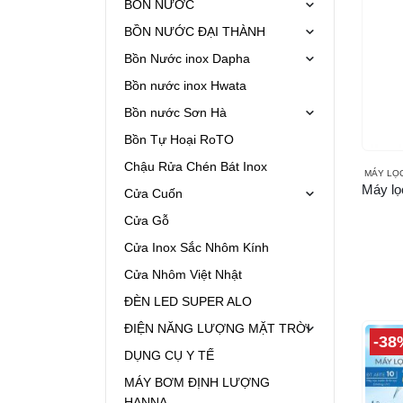
BỒN NƯỚC
BỒN NƯỚC ĐẠI THÀNH
Bồn Nước inox Dapha
Bồn nước inox Hwata
Bồn nước Sơn Hà
Bồn Tự Hoại RoTO
Chậu Rửa Chén Bát Inox
MÁY LỌ
Cửa Cuốn
Cửa Gỗ
Cửa Inox Sắc Nhôm Kính
Cửa Nhôm Việt Nhật
ĐÈN LED SUPER ALO
ĐIỆN NĂNG LƯỢNG MẶT TRỜI
-38
DỤNG CỤ Y TẾ
MÁY BƠM ĐỊNH LƯỢNG
HANNA