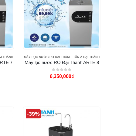
ẠI THÀNH
MÁY LỌC NƯỚC RO ĐẠI THÀNH
,
TÂN Á ĐẠI THÀNH
ARTE 7
Máy lọc nước RO Đại Thành ARTE 8
0
out of 5
6,350,000
₫
-39%