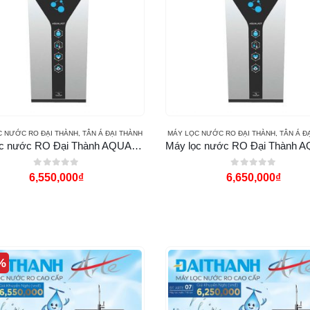
C NƯỚC RO ĐẠI THÀNH
,
TÂN Á ĐẠI THÀNH
MÁY LỌC NƯỚC RO ĐẠI THÀNH
,
TÂN Á Đ
Máy lọc nước RO Đại Thành AQUALAST 7 cấp
0
out of 5
0
out of 5
6,550,000
₫
6,650,000
₫
%