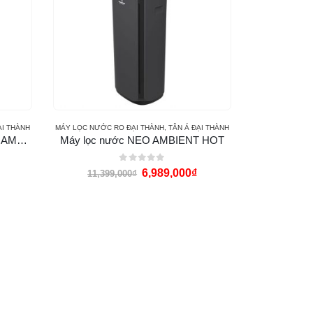
ẠI THÀNH
MÁY LỌC NƯỚC RO ĐẠI THÀNH
,
TÂN Á ĐẠI THÀNH
Máy lọc nước RO ROSSI NEO AMBIENT – HOT
Máy lọc nước NEO AMBIENT HOT
0
out of 5
6,989,000
₫
11,399,000
₫