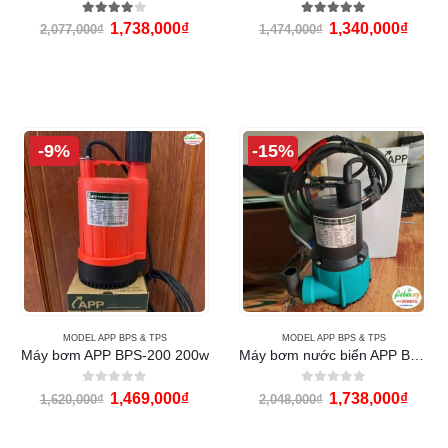
4.00
out of 5
5.00
out of 5
1,738,000
₫
1,340,000
₫
2,077,000
₫
1,474,000
₫
-9%
-15%
MODEL APP BPS & TPS
MODEL APP BPS & TPS
Máy bơm APP BPS-200 200w
Máy bơm nước biển APP BPS-200S
0
out of 5
0
out of 5
1,469,000
₫
1,738,000
₫
1,620,000
₫
2,048,000
₫