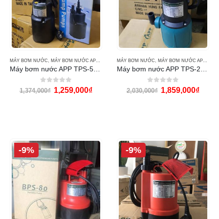
MÁY BƠM NƯỚC
,
MÁY BƠM NƯỚC APP
,
MODEL APP BPS & TPS
MÁY BƠM NƯỚC
,
MÁY BƠM NƯỚC APP
,
MODE
Máy bơm nước APP TPS-50 (100w)
Máy bơm nước APP TPS-200 (200w)
0
out of 5
0
out of 5
1,259,000
₫
1,859,000
₫
1,374,000
₫
2,030,000
₫
-9%
-9%