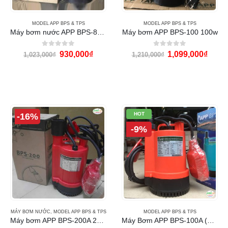
MODEL APP BPS & TPS
MODEL APP BPS & TPS
Máy bơm nước APP BPS-80 (80w)
Máy bơm APP BPS-100 100w
0
out of 5
0
out of 5
930,000
₫
1,099,000
₫
1,023,000
₫
1,210,000
₫
HOT
-16%
-9%
MÁY BƠM NƯỚC
,
MODEL APP BPS & TPS
MODEL APP BPS & TPS
Máy bơm APP BPS-200A 200w
Máy Bơm APP BPS-100A (100w)