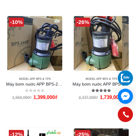
-10%
-26%
MODEL APP BPS & TPS
MODEL APP BPS & TPS
Máy bơm nước APP BPS-200D (200w)
Máy bơm nước APP BPS-200DA (200w)
0
out of 5
5.00
out of 5
1,399,000
₫
1,739,000
₫
1,560,000
₫
2,337,000
₫
-12%
-25%