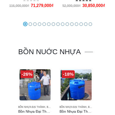
0
out of 5
5.00
out of 5
71,279,000
₫
30,850,000
₫
116,000,000
₫
52,000,000
₫
BỒN NUỚC NHỰA
-26%
-18%
BỒN NHỰA ĐẠI THÀNH
,
BỒN NƯỚC
BỒN NHỰA ĐẠI THÀNH
,
BỒN NƯỚC ĐẠI THÀNH
,
BỒN NƯỚC
,
BỒN NƯỚ
Bồn Nhựa Đại Thành 300L đứng Gold
Bồn Nhựa Đại Thành 500 lít đứng gold