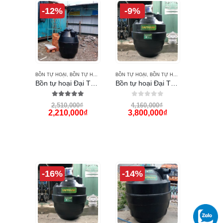
-12%
-9%
BỒN TỰ HOẠI
,
BỒN TỰ HOẠI ĐẠI THÀNH
BỒN TỰ HOẠI
,
BỒN TỰ HOẠI ĐẠI THÀNH
Bồn tự hoại Đại Thành 500L
Bồn tự hoại Đại Thành 1000 lít
5.00
out of 5
0
out of 5
2,510,000
₫
4,160,000
₫
2,210,000
₫
3,800,000
₫
-16%
-14%