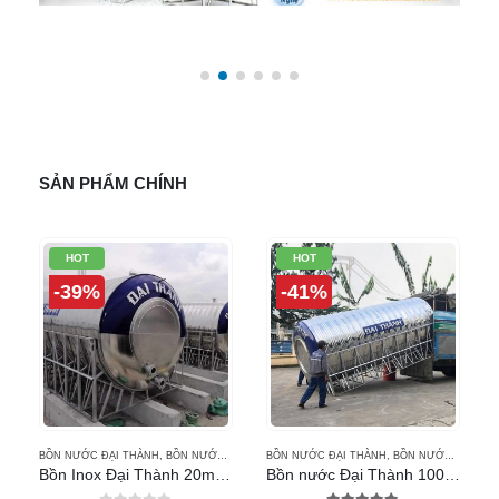
SẢN PHẨM CHÍNH
HOT
HOT
-39%
-41%
C NÓNG MẶT TRỜI MEGASUN
BỒN NƯỚC ĐẠI THÀNH
,
MÁY NƯỚC NÓNG MẶT TRỜI QUÁN QUÂN
,
BỒN NƯỚC INOX ĐẠI THÀNH
BỒN NƯỚC ĐẠI THÀNH
,
MÁY NƯỚC NÓNG MẶT
,
BỒN NƯỚC INOX ĐẠI THÀNH
ic GP-129JXK
Bồn Inox Đại Thành 20m3 ngang
Bồn nước Đại Thành 10000L ngang