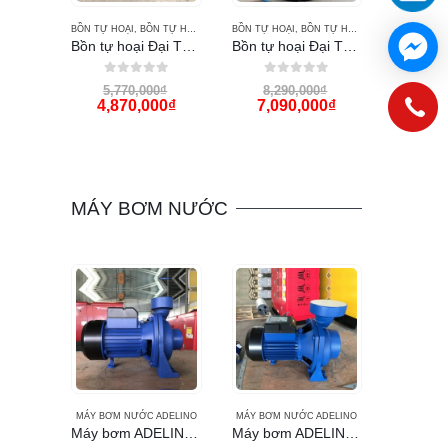
BỒN TỰ HOẠI
,
BỒN TỰ HOẠI ĐẠI THÀNH
BỒN TỰ HOẠI
,
BỒN TỰ HOẠI ĐẠI THÀNH
Bồn tự hoại Đại Thành 1500 lít
Bồn tự hoại Đại Thành 2000 lít
0
out of 5
0
out of 5
5,770,000
₫
8,290,000
₫
4,870,000
₫
7,090,000
₫
MÁY BƠM NƯỚC
MÁY BƠM NƯỚC ADELINO
MÁY BƠM NƯỚC ADELINO
Máy bơm ADELINO ACm150C3 2Hp họng 90
Máy bơm ADELINO ACm150C4 2Hp họng 114