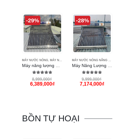
-29%
-28%
MÁY NƯỚC NÓNG
,
MÁY NƯỚC NÓNG NĂNG LƯỢNG MẶT TRỜI ĐẠI THÀNH
MÁY NƯỚC NÓNG NĂNG LƯỢNG MẶT TRỜI ĐẠI THÀNH
,
TÂN 
Máy năng lượng Đại Thành 160L
Máy Năng Lượng Đại Thành 180L
4.92
out of 5
5.00
out of 5
8,999,000
₫
9,999,000
₫
6,389,000
₫
7,174,000
₫
BỒN TỰ HOẠI