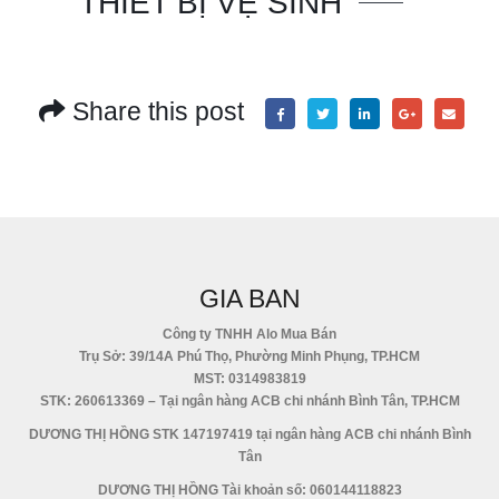
THIẾT BỊ VỆ SINH
Share this post
GIA BAN
Công ty TNHH Alo Mua Bán
Trụ Sở: 39/14A Phú Thọ, Phường Minh Phụng, TP.HCM
MST: 0314983819
STK: 260613369 – Tại ngân hàng ACB chi nhánh Bình Tân, TP.HCM
DƯƠNG THỊ HỒNG STK 147197419 tại ngân hàng ACB chi nhánh Bình
Tân
DƯƠNG THỊ HỒNG Tài khoản số: 060144118823