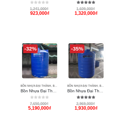
0
out of 5
5.00
out of 5
1,241,000
₫
1,609,000
₫
923,000
₫
1,320,000
₫
-32%
-35%
BỒN NHỰA ĐẠI THÀNH
,
BỒN NƯỚC
BỒN NHỰA ĐẠI THÀNH
,
BỒN NƯỚC ĐẠI THÀNH
,
BỒN NƯỚC
,
TÂN Á ĐẠI THÀNH
,
BỒN NƯỚ
Bồn Nhựa Đại Thành 3000 lít đứng gold
Bồn Nhựa Đại Thành 1000 lít đứng gold
0
out of 5
5.00
out of 5
7,650,000
₫
2,969,000
₫
5,190,000
₫
1,930,000
₫