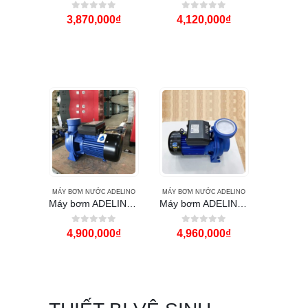
0
out of 5
0
out of 5
3,870,000
₫
4,120,000
₫
MÁY BƠM NƯỚC ADELINO
MÁY BƠM NƯỚC ADELINO
Máy bơm ADELINO ACm220B3 3Hp họng 90
Máy bơm ADELINO ACm220B4 3Hp họng 114
0
out of 5
0
out of 5
4,900,000
₫
4,960,000
₫