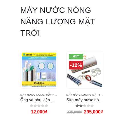
MÁY NƯỚC NÓNG
NĂNG LƯỢNG MẶT
TRỜI
HOT
-12%
MÁY NƯỚC NÓNG
,
MÁY NƯỚC NÓNG NĂNG LƯỢNG MẶT TRỜI ĐẠI THÀNH
MÁY NĂNG LƯỢNG MẶT TRỜI THÁI DƯƠNG NĂNG
Ống và phụ kiện PPR VESBO
Sửa máy nước nóng năng lượng mặt trời
0
out of 5
2.00
out of 5
12,000
₫
295,000
₫
335,000
₫