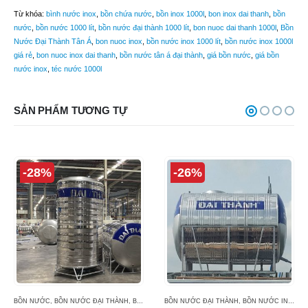
Từ khóa:
bình nước inox
,
bồn chứa nước
,
bồn inox 1000l
,
bon inox dai thanh
,
bồn
nước
,
bồn nước 1000 lít
,
bồn nước đại thành 1000 lít
,
bon nuoc dai thanh 1000l
,
Bồn
Nước Đại Thành Tân Á
,
bon nuoc inox
,
bồn nước inox 1000 lít
,
bồn nước inox 1000l
giá rẻ
,
bon nuoc inox dai thanh
,
bồn nước tân á đại thành
,
giá bồn nước
,
giá bồn
nước inox
,
téc nước 1000l
SẢN PHẨM TƯƠNG TỰ
-28%
-26%
BỒN NƯỚC
,
BỒN NƯỚC ĐẠI THÀNH
,
BỒN NƯỚC INOX ĐẠI THÀNH
BỒN NƯỚC ĐẠI THÀNH
,
BỒN NƯỚC INOX ĐẠI THÀNH