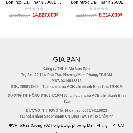
Bồn inox Đại Thành 5000L đứng
Bồn nước Đại Thành 2500L ngang
0
out of 5
0
out of 5
14,827,000
₫
8,314,000
₫
20,699,000
₫
11,289,000
₫
GIA BAN
Công ty TNHH Alo Mua Bán
Trụ Sở: 39/14A Phú Thọ, Phường Minh Phụng, TP.HCM
MST: 0314983819
STK: 260613369 – Tại ngân hàng ACB chi nhánh Bình Tân, TP.HCM
DƯƠNG THỊ HỒNG STK 147197419 tại ngân hàng ACB chi nhánh Bình
Tân
DƯƠNG THỊ HỒNG Tài khoản số: 060144118823
Tại ngân hàng Sacombank CN Bình Tây, TP. Hồ Chí Minh
VP: 63/22 đường 702 Hồng Bàng, phường Minh Phụng, TP.HCM