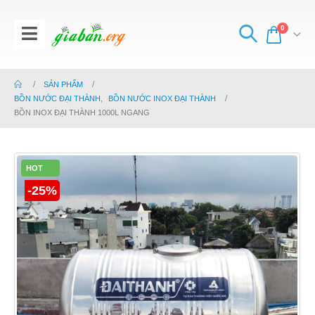
0
SẢN PHẨM
BỒN NƯỚC ĐẠI THÀNH
,
BỒN NƯỚC INOX ĐẠI THÀNH
BỒN INOX ĐẠI THÀNH 1000L NGANG
HOT
-25%