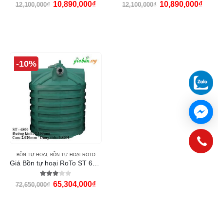
0
out of 5
0
out of 5
10,890,000
₫
10,890,000
₫
12,100,000
₫
12,100,000
₫
-10%
BỒN TỰ HOẠI
,
BỒN TỰ HOẠI ROTO
Giá Bồn tự hoại RoTo ST 6800L
3.00
out of 5
65,304,000
₫
72,650,000
₫