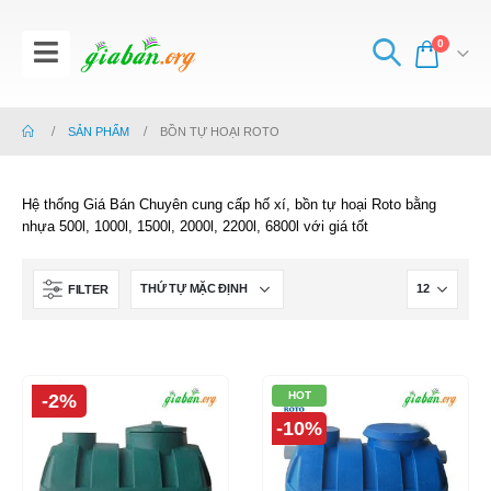
0
SẢN PHẨM
BỒN TỰ HOẠI ROTO
Hệ thống Giá Bán Chuyên cung cấp hố xí, bồn tự hoại Roto bằng
nhựa 500l, 1000l, 1500l, 2000l, 2200l, 6800l với giá tốt
FILTER
HOT
-2%
-10%