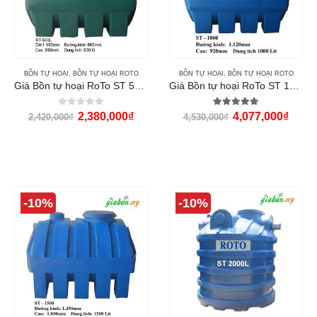
BỒN TỰ HOẠI
,
BỒN TỰ HOẠI ROTO
BỒN TỰ HOẠI
,
BỒN TỰ HOẠI ROTO
Giá Bồn tự hoại RoTo ST 500L
Giá Bồn tự hoại RoTo ST 1000L
0
out of 5
5.00
out of 5
2,380,000
₫
4,077,000
₫
2,420,000
₫
4,530,000
₫
-10%
-10%