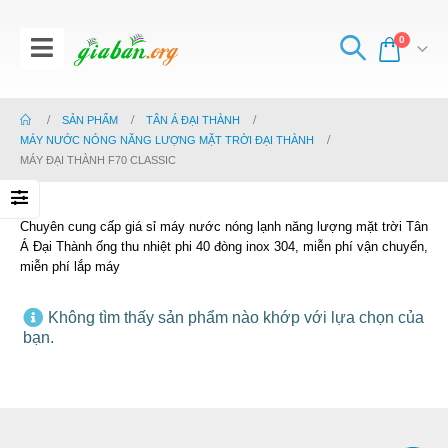
0
SẢN PHẨM
TÂN Á ĐẠI THÀNH
MÁY NƯỚC NÓNG NĂNG LƯỢNG MẶT TRỜI ĐẠI THÀNH
MÁY ĐẠI THÀNH F70 CLASSIC
Chuyên cung cấp giá sỉ máy nước nóng lạnh năng lượng mặt trời Tân
Á Đại Thành ống thu nhiệt phi 40 đòng inox 304, miễn phí vận chuyển,
miễn phí lắp máy
Không tìm thấy sản phẩm nào khớp với lựa chọn của
bạn.