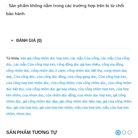
. Sản phẩm không nằm trong các trường hợp trên bị từ chối
bảo hành.
ĐÁNH GIÁ (0)
Từ khóa:
báo giá cổng nhôm đúc hợp kim
,
các mẫu Cửa cổng
,
các mẫu Cửa cổng
đúc
,
các mẫu Cửa cổng hợp kim
,
cổng đồng đúc giá bao nhiêu
,
cổng mạ đồng
,
cổng nhôm đúc
,
cổng nhôm đúc 2 cánh
,
cổng nhôm đúc biệt thự
,
cong nhom duc
dep
,
Cửa cổng đúc
,
cửa cổng đúc đồng
,
cửa cổng gang đúc
,
Cửa cổng hợp kim
,
cửa cổng hợp kim nhôm đúc
,
cửa cổng nhôm
,
cửa cổng nhôm đúc
,
cửa cổng nhôm
đúc biệt thự
,
cửa cổng nhôm đúc gia bao nhieu
,
cửa cổng nhôm hợp kim
,
cửa hợp
kim nhôm
,
cua nhom duc
,
cửa nhôm đúc đồng
,
cua nhom duc hop kim
,
giá cổng
nhôm đúc
,
giá cổng nhôm đúc đẹp
,
giá cổng nhôm đúc hiện nay
,
giá cửa cổng nhôm
đúc
,
giá cửa hợp kim
,
giá cửa hợp kim nhôm
,
mẩu cửa hợp kim
,
mẫu cửa hợp kim
nhôm
,
nhom duc
SẢN PHẨM TƯƠNG TỰ