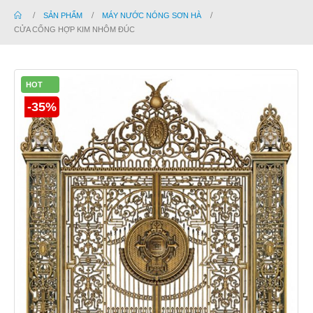
SẢN PHẨM
MÁY NƯỚC NÓNG SƠN HÀ
CỬA CỔNG HỢP KIM NHÔM ĐÚC
HOT
-35%