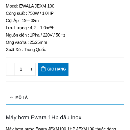
Model: EWALA JEXM 100
Công suất : 750W / 1,0HP
Cột Áp : 19 – 38m
Lưu Lượng : 4,2 – 1,0m³/h
Nguồn điện : 1Pha / 220V / 50Hz
Ống vào/ra : 25/25mm
Xuất Xứ : Trung Quốc
GIỎ HÀNG
MÔ TẢ
Máy bơm Ewara 1Hp đầu inox
Máy bơm nước Ewara JEXM100 1HP JEXM100 thuộc dòng