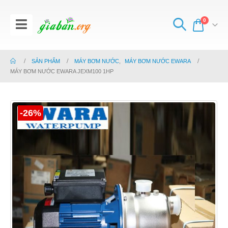
0
SẢN PHẨM
MÁY BƠM NƯỚC
,
MÁY BƠM NƯỚC EWARA
MÁY BƠM NƯỚC EWARA JEXM100 1HP
-26%