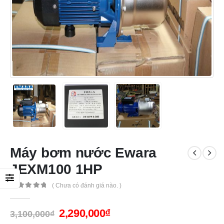
Máy bơm nước Ewara
JEXM100 1HP
( Chưa có đánh giá nào. )
0
out of 5
2,290,000
₫
3,100,000
₫