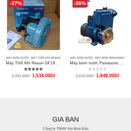
-37%
-26%
MÁY BƠM NƯỚC
,
MÁY THỔI KHÍ RESUN
MÁY BƠM NƯỚC
,
MÁY BƠM PANASONIC
Máy Thổi Khí Resun GF180 (180w)
Máy bơm nước Panasonic GP-250JXK
5.00
out of 5
0
out of 5
1,534,000
₫
1,948,000
₫
2,454,000
₫
2,630,000
₫
GIA BAN
Công ty TNHH Alo Mua Bán