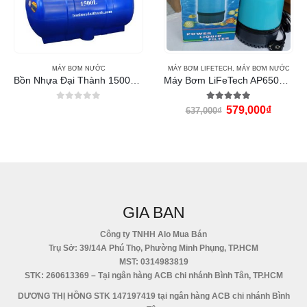
MÁY BƠM NƯỚC
MÁY BƠM LIFETECH
,
MÁY BƠM NƯỚC
Bồn Nhựa Đại Thành 1500L ngang
Máy Bơm LiFeTech AP6500 (120W)
0
out of 5
5.00
out of 5
579,000
₫
637,000
₫
GIA BAN
Công ty TNHH Alo Mua Bán
Trụ Sở: 39/14A Phú Thọ, Phường Minh Phụng, TP.HCM
MST: 0314983819
STK: 260613369 – Tại ngân hàng ACB chi nhánh Bình Tân, TP.HCM
DƯƠNG THỊ HỒNG STK 147197419 tại ngân hàng ACB chi nhánh Bình