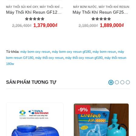
MÁY THỔI SỦI KHÍ OXY
,
MÁY THỔI KHÍ RESUN
MÁY BƠM NƯỚC
,
MÁY THỔI KHÍ RESUN
Máy Thổi Khí Resun GF120 (120w)
Máy Thổi Khí Resun GF250 (250w)
5.00
out of 5
5.00
out of 5
1,379,000
₫
1,889,000
₫
2,206,400
₫
2,180,000
₫
Từ khóa:
máy bơm oxy resun
,
máy bơm oxy resun gf180
,
máy bơm resun
,
máy
bơm resun GF180
,
máy thổi oxy resun
,
máy thổi oxy resun gf180
,
máy thổi resun
180w
SẢN PHẨM TƯƠNG TỰ
-9%