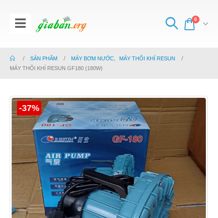
0
SẢN PHẨM
MÁY BƠM NƯỚC
,
MÁY THỔI KHÍ RESUN
MÁY THỔI KHÍ RESUN GF180 (180W)
-37%