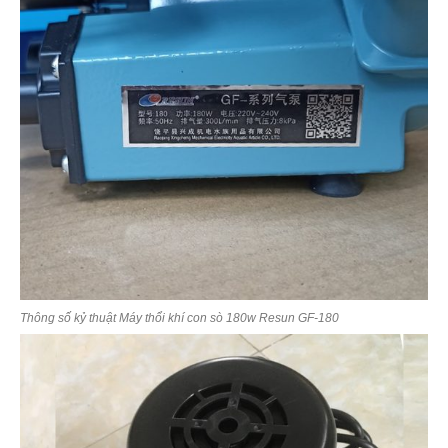
Thông số kỷ thuật Máy thổi khí con sò 180w Resun GF-180