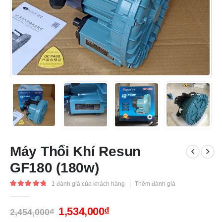
Máy Thổi Khí Resun
GF180 (180w)
1
đánh giá của khách hàng
|
Thêm đánh giá
5.00
out of 5
1,534,000
₫
2,454,000
₫