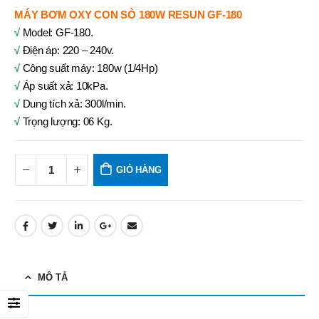
MÁY BƠM OXY CON SÒ 180W RESUN GF-180
√
Model: GF-180.
√
Điện áp: 220 – 240v.
√
Công suất máy: 180w (1/4Hp)
√
Áp suất xả: 10kPa.
√
Dung tích xả: 300l/min.
√
Trọng lượng: 06 Kg.
GIỎ HÀNG
MÔ TẢ