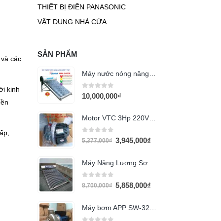
THIẾT BỊ ĐIÊN PANASONIC
VẬT DỤNG NHÀ CỬA
SẢN PHẨM
 và các
Máy nước nóng năng lượng mặt trời Megasun 190L G-PPR
i kinh
0
out of 5
10,000,000
₫
bền
Motor VTC 3Hp 220V (tua 2850)
ấp,
0
out of 5
3,945,000
₫
5,377,000
₫
Máy Năng Lượng Sơn Hà 160L Gold
0
out of 5
5,858,000
₫
8,700,000
₫
Máy bơm APP SW-320T 3HP