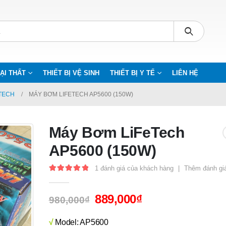
ẠI THẤT
THIẾT BỊ VỆ SINH
THIẾT BỊ Y TẾ
LIÊN HỆ
TECH
MÁY BƠM LIFETECH AP5600 (150W)
Máy Bơm LiFeTech
AP5600 (150W)
1
đánh giá của khách hàng
|
Thêm đánh gi
5.00
out of 5
889,000
₫
980,000
₫
√
Model: AP5600