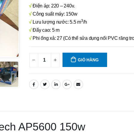
√
Điện áp: 220 – 240v.
√
Công suất máy: 150w
3
√
Lưu lượng nước: 5.5 m
/h
√
Đẩy cao: 5 m
√
Phi ống xả: 27 (Có thể sửa dụng nối PVC răng tr
GIỎ HÀNG
tech AP5600 150w