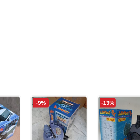
-9%
-13%