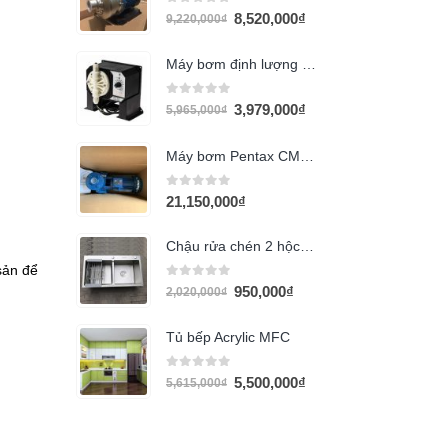
0
out of 5
8,520,000
₫
9,220,000
₫
Máy bơm định lượng HANNA BL10
0
out of 5
3,979,000
₫
5,965,000
₫
Máy bơm Pentax CM32-160B (3HP 220V)
0
out of 5
21,150,000
₫
Chậu rửa chén 2 hộc 9050D
sản để
0
out of 5
950,000
₫
2,020,000
₫
Tủ bếp Acrylic MFC
0
out of 5
5,500,000
₫
5,615,000
₫