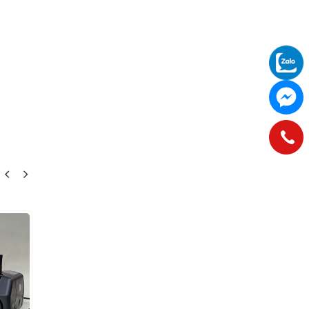
-9%
-33%