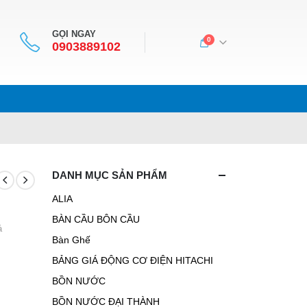
GỌI NGAY
0
0903889102
DANH MỤC SẢN PHẨM
ALIA
BÀN CẦU BÔN CẦU
á
Bàn Ghế
BẢNG GIÁ ĐỘNG CƠ ĐIỆN HITACHI
BỒN NƯỚC
BỒN NƯỚC ĐẠI THÀNH