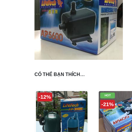
CÓ THỂ BẠN THÍCH…
HOT
-12%
-21%