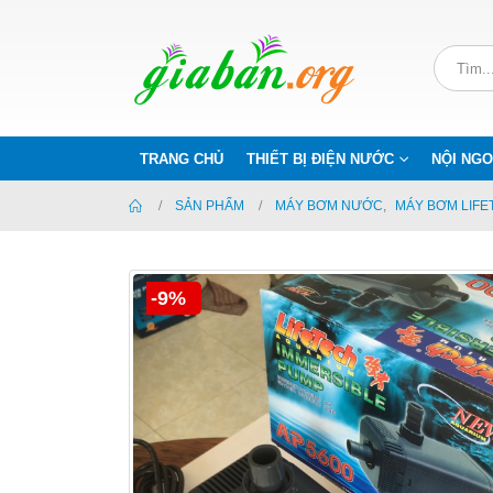
TRANG CHỦ
THIẾT BỊ ĐIỆN NƯỚC
NỘI NGO
SẢN PHẨM
MÁY BƠM NƯỚC
,
MÁY BƠM LIFE
-9%