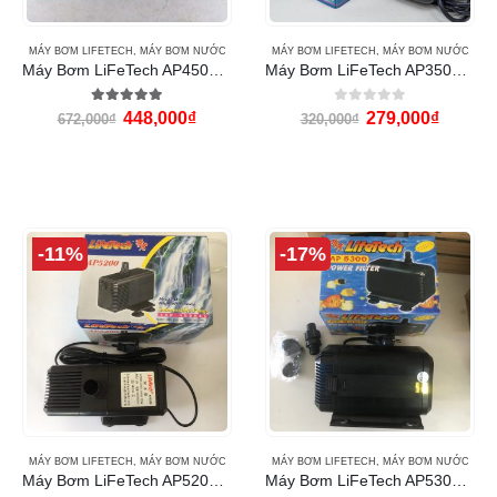
MÁY BƠM LIFETECH
,
MÁY BƠM NƯỚC
MÁY BƠM LIFETECH
,
MÁY BƠM NƯỚC
Máy Bơm LiFeTech AP4500 (50W)
Máy Bơm LiFeTech AP3500 (60W)
5.00
out of 5
0
out of 5
448,000
₫
279,000
₫
672,000
₫
320,000
₫
-11%
-17%
MÁY BƠM LIFETECH
,
MÁY BƠM NƯỚC
MÁY BƠM LIFETECH
,
MÁY BƠM NƯỚC
Máy Bơm LiFeTech AP5200 (70W)
Máy Bơm LiFeTech AP5300 (80W)