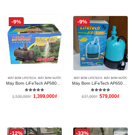
-9%
-9%
MÁY BƠM LIFETECH
,
MÁY BƠM NƯỚC
MÁY BƠM LIFETECH
,
MÁY BƠM NƯỚC
Máy Bơm LiFeTech AP5800 (360W)
Máy Bơm LiFeTech AP6500 (120W)
5.00
out of 5
5.00
out of 5
1,399,000
₫
579,000
₫
1,530,000
₫
637,000
₫
-12%
-33%