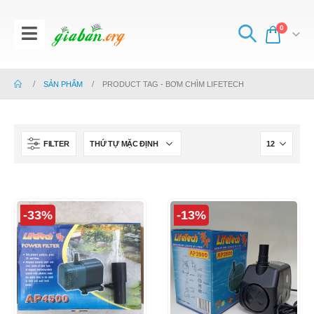
0
SẢN PHẨM
PRODUCT TAG -
BƠM CHÌM LIFETECH
FILTER
-33%
-13%