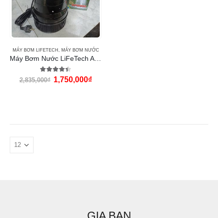
MÁY BƠM LIFETECH
,
MÁY BƠM NƯỚC
Máy Bơm Nước LiFeTech AP10000 (360W)
4.33
out of 5
1,750,000
₫
2,835,000
₫
GIA BAN