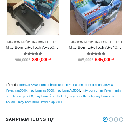
MÁY BƠM NƯỚC
,
MÁY BƠM LIFETECH
MÁY BƠM NƯỚC
,
MÁY BƠM LIFETECH
Máy Bơm LiFeTech AP5600 (150W)
Máy Bơm LiFeTech AP5400 (150W)
5.00
out of 5
5.00
out of 5
889,000
₫
635,000
₫
980,000
₫
805,000
₫
Từ khóa:
bơm ap 5800
,
bơm chìm lifetech
,
bơm lifetech
,
bơm lifetech ap5800
,
lifetech ap5800
,
máy bơm ap 5800
,
máy bơm Ap5800
,
máy bơm chìm lifetech
,
máy
bơm hồ cá ap 5800
,
máy bơm hồ cá lifetech
,
máy bơm lifetech
,
máy bơm lifetech
Ap5800
,
máy bơm nước lifetech ap5800
SẢN PHẨM TƯƠNG TỰ