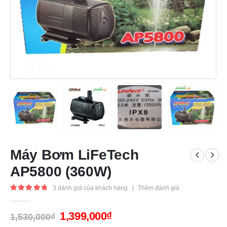
Máy Bơm LiFeTech
AP5800 (360W)
3
đánh giá của khách hàng
|
Thêm đánh giá
5.00
out of 5
1,399,000
₫
1,530,000
₫