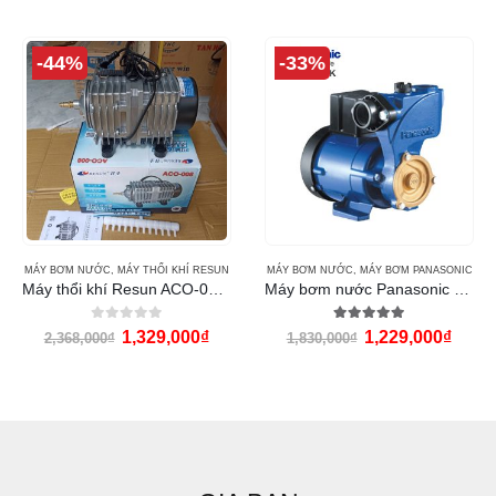
-44%
-33%
MÁY BƠM NƯỚC
,
MÁY THỔI KHÍ RESUN
MÁY BƠM NƯỚC
,
MÁY BƠM PANASONIC
Máy thổi khí Resun ACO-008 (120w)
Máy bơm nước Panasonic GP-200JXK
0
out of 5
5.00
out of 5
1,329,000
₫
1,229,000
₫
2,368,000
₫
1,830,000
₫