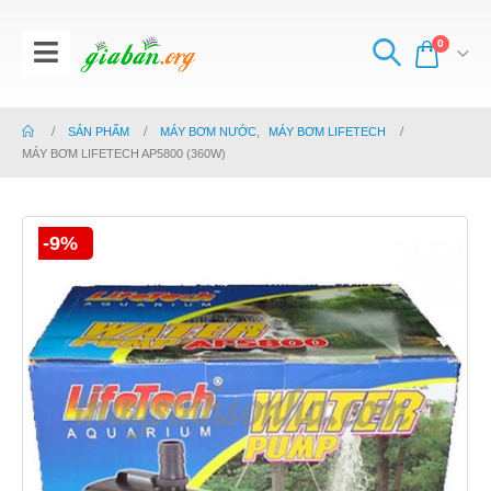
0
SẢN PHẨM
MÁY BƠM NƯỚC
,
MÁY BƠM LIFETECH
MÁY BƠM LIFETECH AP5800 (360W)
-9%