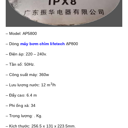
– Model: AP5800
– Dòng
máy bơm chìm lifetech
ẠP800
– Điện áp: 220 – 240v.
– Tần số: 50Hz.
– Công suất máy: 360w
3
– Lưu lượng nước: 12 m
/h
– Đẩy cao: 6.4 m
– Phi ống xả: 34
– Trọng lượng: . Kg.
– Kích thước: 256.5 x 131 x 223.5mm.