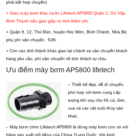
phải kết hợp chuyến)
+ Giao máy bơm thác nước Lifetech AP5800 Quận 2, Gò Vấp,
Bình Thạnh nếu giao gấp có tính thêm phí
+ Quận 9, 12, Thủ Đức, huyện Hóc Môn, Bình Chánh, Nhà Bè;
phụ phí vận chuyển : 50K.
+ Còn các tỉnh thành khác giao tại chành xe vận chuyển khách
hàng yêu cầu, phí vận chuyển về tỉnh khách tự chịu.
Ưu điểm máy bơm AP5800 lifetech
– Thiết kế đẹp, dễ di chuyển,
phù hợp với bơm cung cấp
lượng khí oxy cho hồ cá, tôm,
cua và các vật nuôi thủy sản
khác.
–
Máy bơm chìm Lifetech
AP5800 là dỏng máy bơm con sò với
hãng sản xuất nổi tiếng của China Trung Quốc. Với kinh