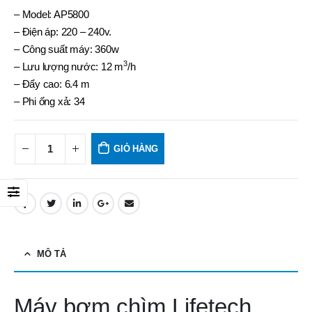
– Model: AP5800
– Điện áp: 220 – 240v.
– Công suất máy: 360w
3
– Lưu lượng nước: 12 m
/h
– Đẩy cao: 6.4 m
– Phi ống xả: 34
GIỎ HÀNG
MÔ TẢ
Máy bơm chìm Lifetech