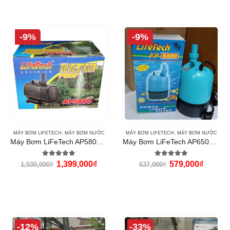
-9%
-9%
MÁY BƠM LIFETECH
,
MÁY BƠM NƯỚC
MÁY BƠM LIFETECH
,
MÁY BƠM NƯỚC
Máy Bơm LiFeTech AP5800 (360W)
Máy Bơm LiFeTech AP6500 (120W)
5.00
out of 5
5.00
out of 5
1,399,000
₫
579,000
₫
1,530,000
₫
637,000
₫
-12%
-33%