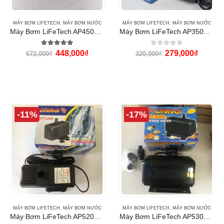
MÁY BƠM LIFETECH
,
MÁY BƠM NƯỚC
MÁY BƠM LIFETECH
,
MÁY BƠM NƯỚC
Máy Bơm LiFeTech AP4500 (50W)
Máy Bơm LiFeTech AP3500 (60W)
5.00
out of 5
0
out of 5
448,000
₫
279,000
₫
672,000
₫
320,000
₫
-11%
-17%
MÁY BƠM LIFETECH
,
MÁY BƠM NƯỚC
MÁY BƠM LIFETECH
,
MÁY BƠM NƯỚC
Máy Bơm LiFeTech AP5200 (70W)
Máy Bơm LiFeTech AP5300 (80W)