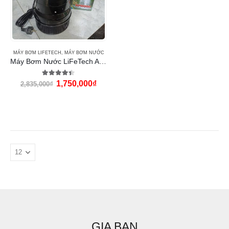
MÁY BƠM LIFETECH
,
MÁY BƠM NƯỚC
Máy Bơm Nước LiFeTech AP10000 (360W)
4.33
out of 5
1,750,000
₫
2,835,000
₫
GIA BAN