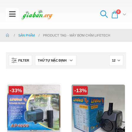
0
SẢN PHẨM
PRODUCT TAG -
MÁY BƠM CHÌM LIFETECH
FILTER
-33%
-13%