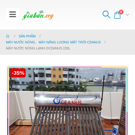
0
SẢN PHẨM
MÁY NƯỚC NÓNG
,
MÁY NĂNG LƯỢNG MẶT TRỜI CEANUS
MÁY NƯỚC NÓNG LẠNH OCEANUS 220L
-35%