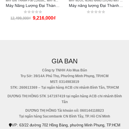
 ECO
MÁY ĐẠI THÀNH F58 CLASSIC
,
MÁY NƯỚC NÓNG NĂNG LƯỢNG MẶT TRỜI ĐẠI THÀNH
MÁY NƯỚC NÓNG NĂNG LƯỢNG MẶT TRỜI ĐẠI THÀNH
Máy Năng Lượng Đại Thành 250 lít
Máy năng lượng Đại Thành 250l Vigo F58
0
out of 5
0
out of 5
9,216,000
₫
12,499,000
₫
GIA BAN
Công ty TNHH Alo Mua Bán
Trụ Sở: 39/14A Phú Thọ, Phường Minh Phụng, TP.HCM
MST: 0314983819
STK: 260613369 – Tại ngân hàng ACB chi nhánh Bình Tân, TP.HCM
DƯƠNG THỊ HỒNG STK 147197419 tại ngân hàng ACB chi nhánh Bình
Tân
DƯƠNG THỊ HỒNG Tài khoản số: 060144118823
Tại ngân hàng Sacombank CN Bình Tây, TP. Hồ Chí Minh
VP: 63/22 đường 702 Hồng Bàng, phường Minh Phụng, TP.HCM