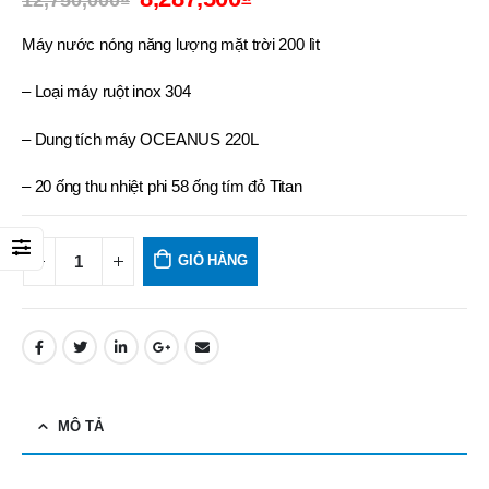
12,750,000
₫
Máy nước nóng năng lượng mặt trời 200 lìt
– Loại máy ruột inox 304
– Dung tích máy OCEANUS 220L
– 20 ống thu nhiệt phi 58 ống tím đỏ Titan
GIỎ HÀNG
MÔ TẢ