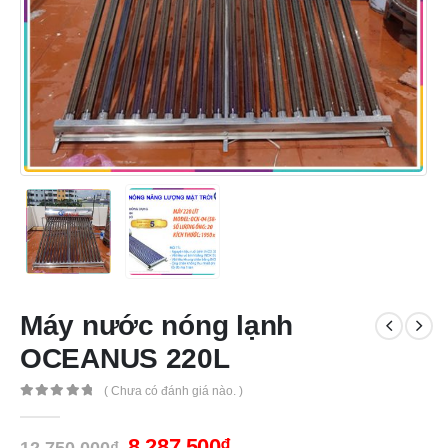
Máy nước nóng lạnh
OCEANUS 220L
( Chưa có đánh giá nào. )
0
out of 5
8,287,500
₫