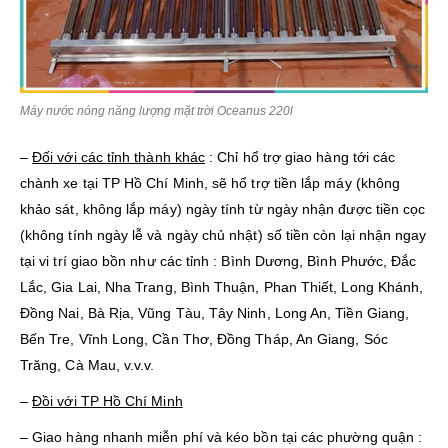
Máy nước nóng năng lượng mặt trời Oceanus 220l
–
Đối với các tỉnh thành khác
: Chỉ hổ trợ giao hàng tới các
chành xe tại TP Hồ Chí Minh, sẽ hổ trợ tiền lắp máy (không
khảo sát, không lắp máy) ngày tính từ ngày nhận được tiền cọc
(không tính ngày lễ và ngày chủ nhật) số tiền còn lại nhận ngay
tại vi trí giao bồn như các tỉnh : Bình Dương, Bình Phước, Đắc
Lắc, Gia Lai, Nha Trang, Bình Thuận, Phan Thiết, Long Khánh,
Đồng Nai, Bà Rịa, Vũng Tàu, Tây Ninh, Long An, Tiền Giang,
Bến Tre, Vĩnh Long, Cần Thơ, Đồng Tháp, An Giang, Sóc
Trăng, Cà Mau, v.v.v.
–
Đồi với TP Hồ Chí Minh
– Giao hàng nhanh miễn phí và kéo bồn tại các phường quận :