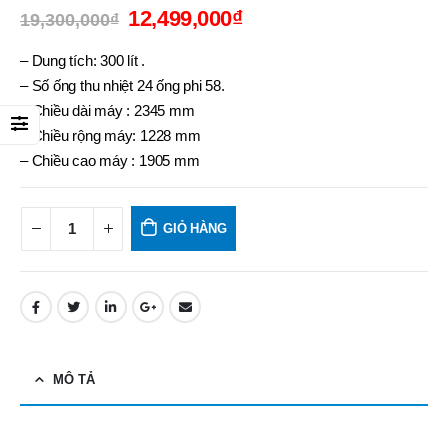
12,499,000
₫
19,300,000
₫
– Dung tích: 300 lít .
– Số ống thu nhiệt 24 ống phi 58.
– Chiều dài máy : 2345 mm
– Chiều rộng máy: 1228 mm
– Chiều cao máy : 1905 mm
GIỎ HÀNG
MÔ TẢ