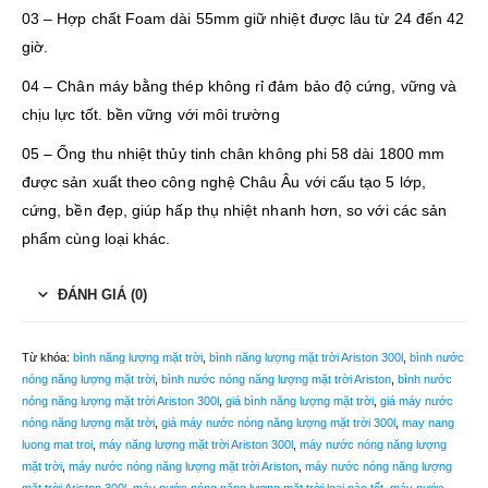
03 – Hợp chất Foam dài 55mm giữ nhiệt được lâu từ 24 đến 42
giờ.
04 – Chân máy bằng thép không rỉ đảm bảo độ cứng, vững và
chịu lực tốt. bền vững với môi trường
05 – Ống thu nhiệt thủy tinh chân không phi 58 dài 1800 mm
được sản xuất theo công nghệ Châu Âu với cấu tạo 5 lớp,
cứng, bền đẹp, giúp hấp thụ nhiệt nhanh hơn, so với các sản
phẩm cùng loại khác.
ĐÁNH GIÁ (0)
Từ khóa:
bình năng lượng mặt trời
,
bình năng lượng mặt trời Ariston 300l
,
bình nước
nóng năng lượng mặt trời
,
bình nước nóng năng lượng mặt trời Ariston
,
bình nước
nóng năng lượng mặt trời Ariston 300l
,
giá bình năng lượng mặt trời
,
giá máy nước
nóng năng lượng mặt trời
,
giá máy nước nóng năng lượng mặt trời 300l
,
may nang
luong mat troi
,
máy năng lượng mặt trời Ariston 300l
,
máy nước nóng năng lượng
mặt trời
,
máy nước nóng năng lượng mặt trời Ariston
,
máy nước nóng năng lượng