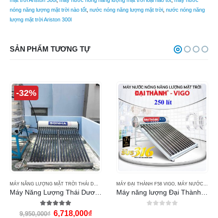
mặt trời Ariston 300l
,
máy nước nóng năng lượng mặt trời loại nào tốt
,
máy nước
nóng năng lượng mặt trời nào tốt
,
nước nóng năng lượng mặt trời
,
nước nóng năng
lượng mặt trời Ariston 300l
SẢN PHẨM TƯƠNG TỰ
-32%
 GOLD
,
MÁY NƯỚC NÓNG THÁI DƯƠNG NĂNG ECO
MÁY NĂNG LƯỢNG MẶT TRỜI THÁI DƯƠNG NĂNG
MÁY ĐẠI THÀNH F58 VIGO
,
MÁY NƯỚC NÓNG THÁI DƯƠNG NĂNG 
,
MÁY NƯỚC NÓNG NĂNG LƯỢNG MẶT TRỜI ĐẠI THÀNH
Máy Năng Lượng Thái Dương Năng 200l Eco
Máy năng lượng Đại Thành 250l Vigo F58
5.00
out of 5
0
out of 5
6,718,000
₫
9,950,000
₫