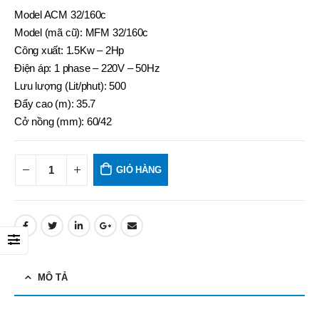
Model ACM 32/160c
Model (mã cũ): MFM 32/160c
Công xuất: 1.5Kw – 2Hp
Điện áp: 1 phase – 220V – 50Hz
Lưu lượng (Lit/phut): 500
Đẩy cao (m): 35.7
Cở nồng (mm): 60/42
GIỎ HÀNG
MÔ TẢ