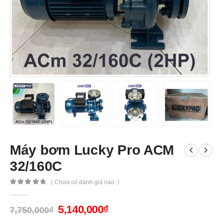
Máy bơm Lucky Pro ACM
32/160C
( Chưa có đánh giá nào. )
0
out of 5
5,140,000
₫
7,750,000
₫