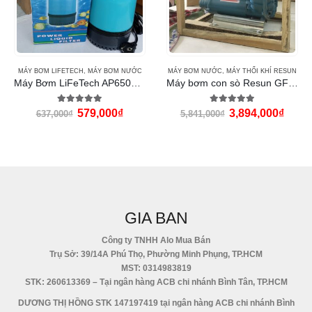
MÁY BƠM LIFETECH
,
MÁY BƠM NƯỚC
MÁY BƠM NƯỚC
,
MÁY THỔI KHÍ RESUN
Máy Bơm LiFeTech AP6500 (120W)
Máy bơm con sò Resun GF1100 (1100w)
5.00
out of 5
5.00
out of 5
579,000
₫
3,894,000
₫
637,000
₫
5,841,000
₫
GIA BAN
Công ty TNHH Alo Mua Bán
Trụ Sở: 39/14A Phú Thọ, Phường Minh Phụng, TP.HCM
MST: 0314983819
STK: 260613369 – Tại ngân hàng ACB chi nhánh Bình Tân, TP.HCM
DƯƠNG THỊ HỒNG STK 147197419 tại ngân hàng ACB chi nhánh Bình