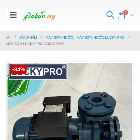
0
SẢN PHẨM
MÁY BƠM NƯỚC
,
MÁY BƠM NƯỚC LUCKY PRO
MÁY BƠM LUCKY PRO ACM 32/160C
-34%