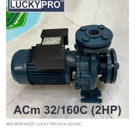
MÁY BƠM NƯỚC LUCKY PRO ACm 32/160C