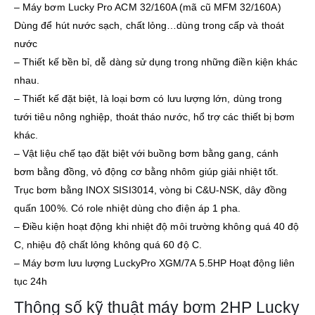
– Máy bơm Lucky Pro ACM 32/160A (mã cũ MFM 32/160A)
Dùng để hút nước sạch, chất lỏng…dùng trong cấp và thoát
nước
– Thiết kế bền bỉ, dễ dàng sử dụng trong những điền kiện khác
nhau.
– Thiết kế đặt biệt, là loại bơm có lưu lượng lớn, dùng trong
tưới tiêu nông nghiệp, thoát tháo nước, hổ trợ các thiết bị bơm
khác.
– Vật liệu chế tạo đặt biệt với buồng bơm bằng gang, cánh
bơm bằng đồng, vỏ động cơ bằng nhôm giúp giải nhiệt tốt.
Trục bơm bằng INOX SISI3014, vòng bi C&U-NSK, dây đồng
quấn 100%. Có role nhiệt dùng cho điện áp 1 pha.
– Điều kiện hoạt động khi nhiệt độ môi trường không quá 40 độ
C, nhiệu độ chất lỏng không quá 60 độ C.
– Máy bơm lưu lượng LuckyPro XGM/7A 5.5HP Hoạt động liên
tục 24h
Thông số kỹ thuật máy bơm 2HP Lucky