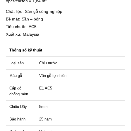
8pcs/carton = 1,84 m
Chất liệu: Sàn gỗ công nghiệp
Bề mặt: Sần – bóng
Tiêu chuẩn: AC5
Xuất xứ: Malaysia
Thông số kỹ thuật
Loại sàn
Chịu nước
Màu gỗ
Vân gỗ tự nhiên
Cấp độ
E1 AC5
chống mòn
Chiều Dầy
8mm
Bảo hành
25 năm