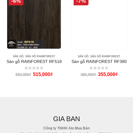
-6%
-7%
SÀN GỖ
,
SÀN GỖ RAIMFOREST
SÀN GỖ
,
SÀN GỖ RAIMFOREST
Sàn gỗ RAINFOREST RF518
Sàn gỗ RAINFOREST RF380
0
out of 5
0
out of 5
515,000
₫
355,000
₫
550,000
₫
380,000
₫
GIA BAN
Công ty TNHH Alo Mua Bán