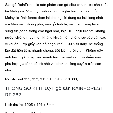
Sàn gỗ RainForest là sản phẩm sàn gỗ siêu chịu nước sản xuất
tại Malaysia. Với quy trình và công nghệ hiện đại, sàn gỗ
Malaysia Rainforest đem lại cho người dùng sự hài lòng nhất.
với Màu sắc phong phú, vân gỗ tinh tế, sắc nét mang lại sự
sung túc,sang trọng cho ngôi nhà, lớp HDF chịu lực tốt, kháng
nước, chống mục mọt, kháng khuẩn tốt, chống sự tiếp cận các
vi khuẩn. Lớp giấy vân gỗ nhập khẩu 100% từ Italy, hệ thống
lắp đặt tiên tiến, nhanh chóng, tiết kiệm thời gian. Không gây
ảnh hưởng khi tiếp xúc mạnh trên bề mặt sàn, ưu điểm này
phù hợp gia đình có trẻ nhỏ vui chơi thường xuyên trên sàn
nhà.
Rainforest
311, 312, 313 315, 316, 318 380,
THÔNG SỐ KỈ THUẬT gỗ sàn RAINFOREST
RF 382:
Kích thước: 1205 x 191 x 8mm
2