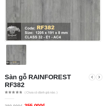
Sàn gỗ RAINFOREST
RF382
( Chưa có đánh giá nào. )
0
out of 5
355,000
₫