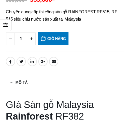
380,000
₫
Chuyên cung cấp thi công sàn gỗ RAINFOREST RF515, RF
515 siêu chịu nước sản xuất tại Malaysia
GIỎ HÀNG
MÔ TẢ
GIá Sàn gỗ Malaysia
Rainforest
RF382