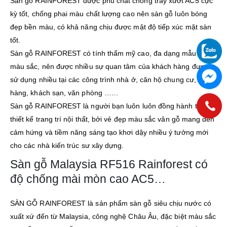
Sàn gỗ RAINFOREST được phủ chất chống trầy xướt AC5 cực
kỳ tốt, chống phai màu chất lượng cao nên sàn gỗ luôn bóng
đẹp bền màu, có khả năng chịu được mật độ tiếp xúc mặt sàn
tốt.
Sàn gỗ RAINFOREST có tính thẩm mỹ cao, đa dạng mẫu mã
màu sắc, nên được nhiều sự quan tâm của khách hàng được
sử dụng nhiều tại các công trình nhà ở, căn hộ chung cư, nhà
hàng, khách sạn, văn phòng ……
Sàn gỗ RAINFOREST là người bạn luôn luôn đồng hành trong
thiết kế trang trí nội thất, bởi vẻ đẹp màu sắc vân gỗ mang đến
cảm hứng và tiềm năng sáng tạo khơi dậy nhiều ý tưởng mới
cho các nhà kiến trúc sư xây dựng.
Sàn gỗ Malaysia RF516 Rainforest có
độ chống mài mòn cao AC5…
SÀN GỖ RAINFOREST là sản phẩm sàn gỗ siêu chịu nước có
xuất xứ đến từ Malaysia, công nghệ Châu Âu, đặc biệt màu sắc