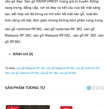
vân gỗ đẹp. Sàn gỗ RAINFOREST mang giá trị truyền thống
sang trọng, đẳng cấp, với vẻ đẹp và kết cấu của bề mặt sáng
tạo, kết hợp với độ bóng và mờ trên bề mặt sàn gỗ, toát lên
tính năng nổi bật, đơn giản nhưng không kém phần sang trọng.
sàn gỗ ranforest RF382, sàn gỗ ranforest RF 382, sàn gỗ
Malaysia RF 382, sàn gỗ Malaysia RF382, sàn gỗ RF 382, sàn
gỗ RF382,
ĐÁNH GIÁ (0)
Từ khóa:
sàn gỗ Malaysia RF 382
,
sàn gỗ Malaysia RF382
,
sàn gỗ ranforest RF
382
,
sàn gỗ ranforest RF382
,
sàn gỗ RF 382
,
sàn gỗ RF382
SẢN PHẨM TƯƠNG TỰ