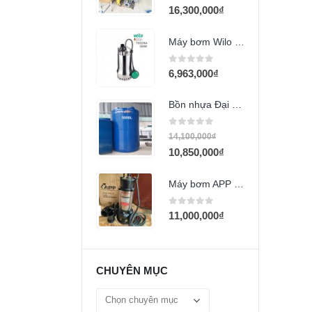
16,300,000
₫
Máy bơm Wilo TS 32/9A
0
out of 5
6,963,000
₫
Bồn nhựa Đại Thành 5000L đứng
0
out of 5
14,100,000
₫
10,850,000
₫
Máy bơm APP DSP-20T (2HP)
0
out of 5
11,000,000
₫
CHUYÊN MỤC
Chuyên
mục