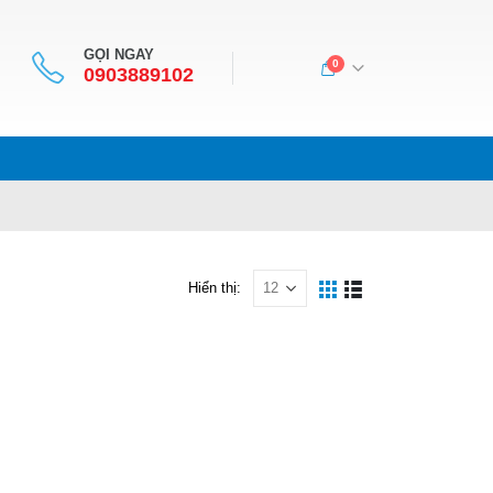
GỌI NGAY
0
0903889102
Hiển thị: