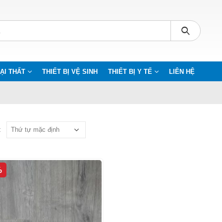
ẠI THẤT
THIẾT BỊ VỆ SINH
THIẾT BỊ Y TẾ
LIÊN HỆ
:
%