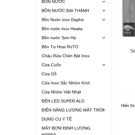
BỒN NƯỚC
BỒN NƯỚC ĐẠI THÀNH
Bồn Nước inox Dapha
Bồn nước inox Hwata
Bồn nước Sơn Hà
Bồn Tự Hoại RoTO
S
Chậu Rửa Chén Bát Inox
Cửa Cuốn
Cửa Gỗ
Cửa Inox Sắc Nhôm Kính
Cửa Nhôm Việt Nhật
ĐÈN LED SUPER ALO
Hiển thị
ĐIỆN NĂNG LƯỢNG MẶT TRỜI
DỤNG CỤ Y TẾ
MÁY BƠM ĐỊNH LƯỢNG
HANNA