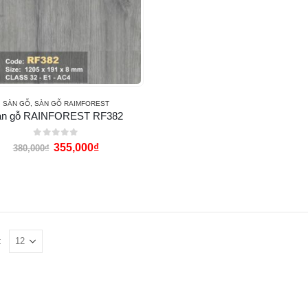
SÀN GỖ
,
SÀN GỖ RAIMFOREST
àn gỗ RAINFOREST RF382
0
out of 5
355,000
₫
380,000
₫
: