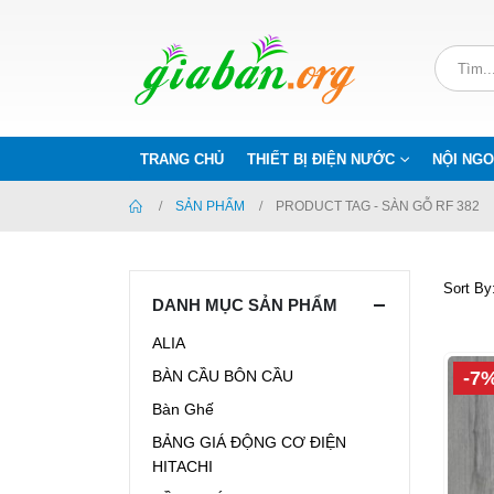
TRANG CHỦ
THIẾT BỊ ĐIỆN NƯỚC
NỘI NGO
SẢN PHẨM
PRODUCT TAG -
SÀN GỖ RF 382
Sort By
DANH MỤC SẢN PHẨM
ALIA
-7
BÀN CẦU BÔN CẦU
Bàn Ghế
BẢNG GIÁ ĐỘNG CƠ ĐIỆN
HITACHI