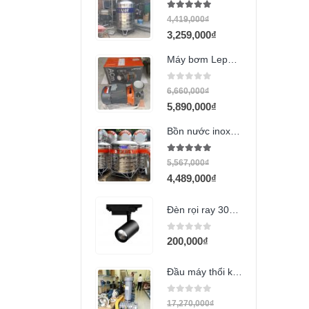
5.00
out of 5
4,419,000
₫
3,259,000
₫
Máy bơm Lepono ACm220B3 (3HP Ố.90)
0
out of 5
6,660,000
₫
5,890,000
₫
Bồn nước inox Hwata 1500L đứng
5.00
out of 5
5,567,000
₫
4,489,000
₫
Đèn rọi ray 30w (COB HD1)
0
out of 5
200,000
₫
Đầu máy thổi khí Maro RL50
0
out of 5
17,270,000
₫