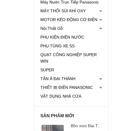
Máy Nước Trực Tiếp Panasonic
MÁY THỔI SỦI KHÍ OXY
MOTOR KÉO ĐỘNG CƠ ĐIỆN
Nội Thất Gỗ
PHỤ KIỆN ĐIỆN NƯỚC
PHỤ TÙNG XE SS
QUẠT CÔNG NGHIỆP SUPER
WIN
SUPER
TÂN Á ĐẠI THÀNH
THIẾT BỊ ĐIÊN PANASONIC
VẬT DỤNG NHÀ CỬA
SẢN PHẨM MỚI
Bồn inox Đại Thành 1000l đứng