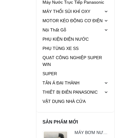
Máy Nước Trực Tiếp Panasonic
MÁY THỔI SỦI KHÍ OXY
MOTOR KÉO ĐỘNG CƠ ĐIỆN
Nội Thất Gỗ
PHỤ KIỆN ĐIỆN NƯỚC
PHỤ TÙNG XE SS
QUẠT CÔNG NGHIỆP SUPER
WIN
SUPER
TÂN Á ĐẠI THÀNH
THIẾT BỊ ĐIÊN PANASONIC
VẬT DỤNG NHÀ CỬA
SẢN PHẨM MỚI
MÁY BƠM NƯỚC ATMAN HAS-25 (150w)