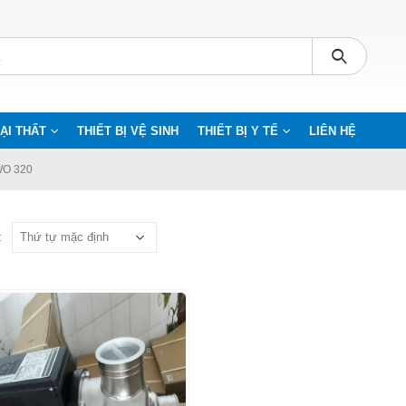
ẠI THẤT
THIẾT BỊ VỆ SINH
THIẾT BỊ Y TẾ
LIÊN HỆ
O 320
: