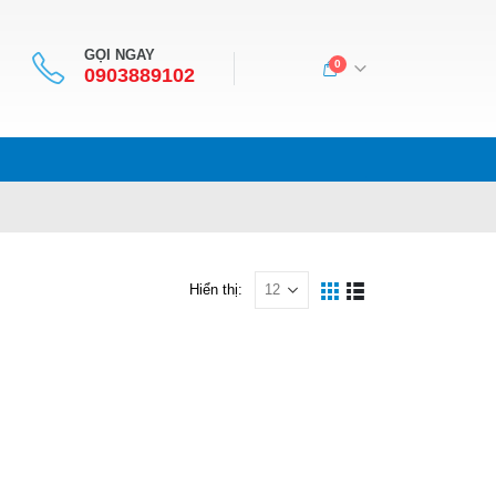
GỌI NGAY
0
0903889102
Hiển thị: