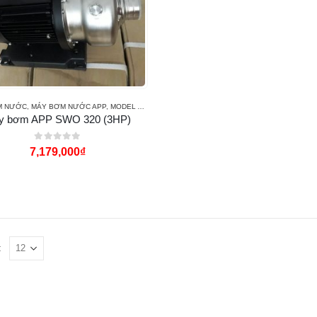
M NƯỚC
,
MÁY BƠM NƯỚC APP
,
MODEL APP SWO
y bơm APP SWO 320 (3HP)
0
out of 5
7,179,000
₫
: