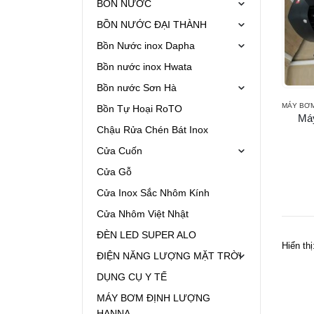
BỒN NƯỚC
BỒN NƯỚC ĐẠI THÀNH
Bồn Nước inox Dapha
Bồn nước inox Hwata
Bồn nước Sơn Hà
MÁY BƠ
Bồn Tự Hoại RoTO
Má
Chậu Rửa Chén Bát Inox
Cửa Cuốn
Cửa Gỗ
Cửa Inox Sắc Nhôm Kính
Cửa Nhôm Việt Nhật
ĐÈN LED SUPER ALO
Hiển thị
ĐIỆN NĂNG LƯỢNG MẶT TRỜI
DỤNG CỤ Y TẾ
MÁY BƠM ĐỊNH LƯỢNG
HANNA