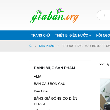
TRANG CHỦ
THIẾT BỊ ĐIỆN NƯỚC
NỘI NGO
SẢN PHẨM
PRODUCT TAG -
MÁY BƠM APP SW
Sort By
DANH MỤC SẢN PHẨM
ALIA
BÀN CẦU BÔN CẦU
Bàn Ghế
BẢNG GIÁ ĐỘNG CƠ ĐIỆN
HITACHI