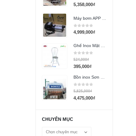
5,358,000
₫
Máy bơm APP MT-46 (2HP)
0
out of 5
4,999,000
₫
Ghế Inox Mặt Nệm Simili GX16
0
out of 5
524,000
₫
395,000
₫
Bồn inox Sơn Hà 1500L ngang
0
out of 5
5,825,000
₫
4,475,000
₫
CHUYÊN MỤC
Chuyên