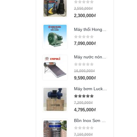
0
out of 5
2,550,000
₫
2,300,000
₫
Máy thổi Hong Helong GB-1100 (1100w)
0
out of 5
7,090,000
₫
Máy nước nóng mặt trời Empoli 260l PVDF
0
out of 5
16,000,000
₫
9,590,000
₫
Máy bơm Lucky Pro 3HP họng 90 (XGM/6A)
5.00
out of 5
7,200,000
₫
4,795,000
₫
Bồn Inox Sơn Hà 2000L đứng
0
out of 5
7,160,000
₫