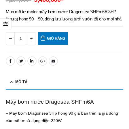
7,107,000
₫
Mua mô tơ motor máy bơm nước Dragonsea SHFm6A 3HP
(ngựa) họng 90 – 90, dòng lưu lượng tưới vườn tốt cho mọi nhà
GIỎ HÀNG
MÔ TẢ
Máy bơm nước Dragosea SHFm6A
– Máy bơm Dragonsea 3Hp họng 90 giá bán trên là giá đòng
của mô tơ sừ dụng điện 220W