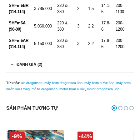
SHFm6BR
220 &
14.1-
200-
3.785.000
2
1.5
(114-114)
380
5
1100
SHFm6A
220 &
17.8-
200-
5.060.000
3
2.2
(90-90)
380
6
1200
SHFm6AR
220 &
17.8-
200-
5.150.000
3
2.2
(114-114)
380
6
1200
ĐÁNH GIÁ (2)
Từ khóa:
alo dragonsea
,
máy bơm dragonsea 3hp
,
máy bơm nước 3hp
,
máy bơm
nước lưu lượng
,
mô tơ dragonsea
,
motor bơm nước
,
motor dragonsea 3hp
SẢN PHẨM TƯƠNG TỰ
-9%
-44%