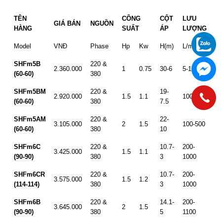
TÊN
CÔNG
CỘT
LƯU
GIÁ BÁN
NGUỒN
HÀNG
SUẤT
ÁP
LƯỢNG
Model
VNĐ
Phase
Hp
Kw
H(m)
L/min
SHFm5B
220 &
2.360.000
1
0.75
30-6
5-13,2
(60-60)
380
SHFm5BM
220 &
19-
2.920.000
1.5
1.1
100-500
(60-60)
380
7.5
SHFm5AM
220 &
22-
3.105.000
2
1.5
100-500
(60-60)
380
10
SHFm6C
220 &
10.7-
200-
3.425.000
1.5
1.1
(90-90)
380
3
1000
SHFm6CR
220 &
10.7-
200-
3.575.000
1.5
1.2
(114-114)
380
3
1000
SHFm6B
220 &
14.1-
200-
3.645.000
2
1.5
(90-90)
380
5
1100