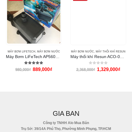
MÁY BƠM LIFETECH
,
MÁY BƠM NƯỚC
MÁY BƠM NƯỚC
,
MÁY THỔI KHÍ RESUN
Máy Bơm LiFeTech AP5600 (150W)
Máy thổi khí Resun ACO-008 (120w)
5.00
out of 5
0
out of 5
889,000
₫
1,329,000
₫
980,000
₫
2,368,000
₫
GIA BAN
Công ty TNHH Alo Mua Bán
Trụ Sở: 39/14A Phú Thọ, Phường Minh Phụng, TP.HCM