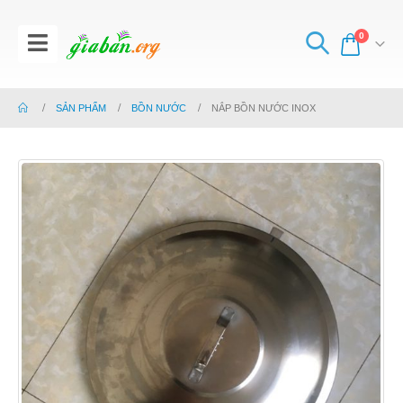
0
SẢN PHẨM
BỒN NƯỚC
NẮP BỒN NƯỚC INOX