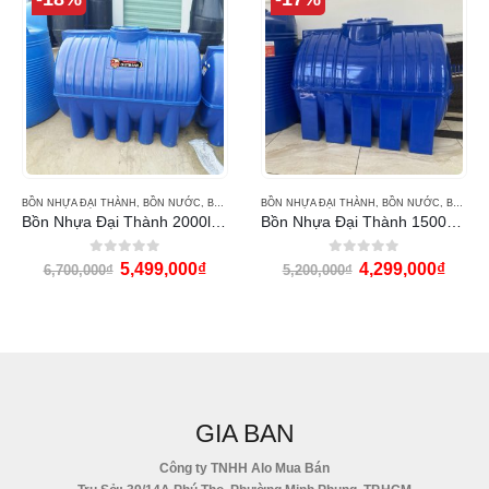
BỒN NHỰA ĐẠI THÀNH
,
BỒN NƯỚC
,
BỒN NƯỚC ĐẠI THÀNH
BỒN NHỰA ĐẠI THÀNH
,
BỒN NƯỚC
,
BỒN NƯỚC ĐẠI THÀNH
Bồn Nhựa Đại Thành 2000l ngang THM
Bồn Nhựa Đại Thành 1500L ngang THM
0
out of 5
0
out of 5
5,499,000
₫
4,299,000
₫
6,700,000
₫
5,200,000
₫
GIA BAN
Công ty TNHH Alo Mua Bán