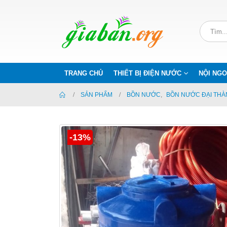
TRANG CHỦ
THIẾT BỊ ĐIỆN NƯỚC
NỘI NGO
SẢN PHẨM
BỒN NƯỚC
,
BỒN NƯỚC ĐẠI THÀ
-13%