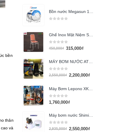
Bồn nước Megasun 1500l ngang
0
out of 5
Ghế Inox Mặt Niệm Simili GCD27
0
out of 5
315,000
₫
450,000
₫
sức bền
MÁY BƠM NƯỚC ATMAN HAS-20 (125w)
0
out of 5
2,200,000
₫
2,550,000
₫
Máy Bơm Lepono XKS-750S
0
out of 5
1,760,000
₫
Máy bơm nước Shimizu PS-150 BIT
ho thân
0
out of 5
 cao và
2,550,000
₫
2,935,000
₫