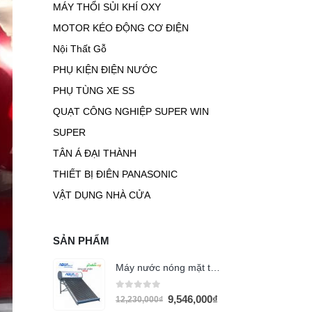
MÁY THỔI SỦI KHÍ OXY
MOTOR KÉO ĐỘNG CƠ ĐIỆN
Nội Thất Gỗ
PHỤ KIỆN ĐIỆN NƯỚC
PHỤ TÙNG XE SS
QUẠT CÔNG NGHIỆP SUPER WIN
SUPER
TÂN Á ĐẠI THÀNH
THIẾT BỊ ĐIÊN PANASONIC
VẬT DỤNG NHÀ CỬA
SẢN PHẨM
Máy nước nóng mặt trời AQUA 220L PPr
0
out of 5
9,546,000
₫
12,230,000
₫