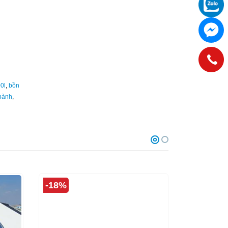
0l
,
bồn
thành
,
-18%
-19%