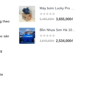
Máy bơm Lucky Pro 2HP họng 90 (XGM/6B)
0
out of 5
3,655,000
₫
5,495,000
₫
g theo
Bồn Nhựa Sơn Hà 1000L ngang
ho sản
0
out of 5
2,534,000
₫
3,840,000
₫
ng
ủa