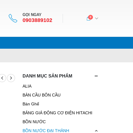
GỌI NGAY
0
0903889102
DANH MỤC SẢN PHẨM
ALIA
BÀN CẦU BÔN CẦU
Bàn Ghế
BẢNG GIÁ ĐỘNG CƠ ĐIỆN HITACHI
BỒN NƯỚC
BỒN NƯỚC ĐẠI THÀNH