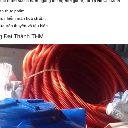
c nước 500 lít nằm ngang thế hệ mới giá rẻ, tại Tp Hồ Chí Minh
oàn thực phẩm
èn, nhiễm mặn hoá chất…
ứa trên thuyền và tàu biển
ng Đại Thành THM