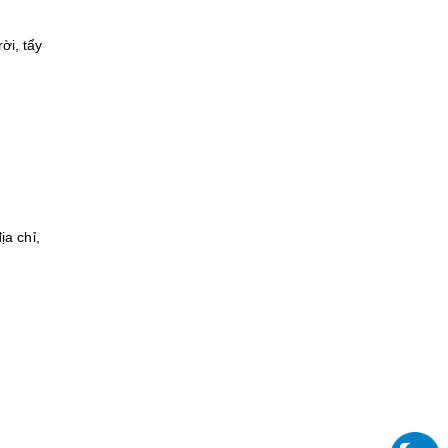
ời, tẩy
ịa chỉ,