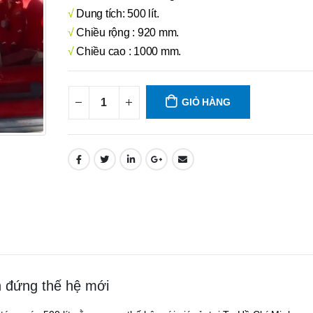
√
Dung tích: 500 lít.
√
Chiều rộng : 920 mm.
√
Chiều cao : 1000 mm.
GIỎ HÀNG
h đứng thế hệ mới