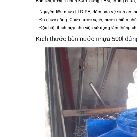
Bồn Nhựa Đại Thành 500L đứng THM, thùng chứa, té
– Nguyên liệu nhựa LLD PE, đảm bảo vệ sinh an t
– Đa chức năng: Chứa nước sạch, nước nhiễm ph
– Đặc biệt thích hợp cho việc sử dụng làm thùng ch
Kích thước bồn nước nhựa 500l đứ