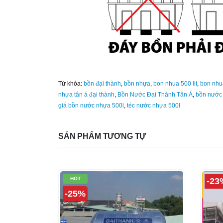
Từ khóa:
bồn đại thành
,
bồn nhựa
,
bon nhua 500 lit
,
bon nhu
nhựa tân á đại thành
,
Bồn Nước Đại Thành Tân Á
,
bồn nước 
giá bồn nước nhựa 500l
,
téc nước nhựa 500l
SẢN PHẨM TƯƠNG TỰ
HOT
-23
-25%