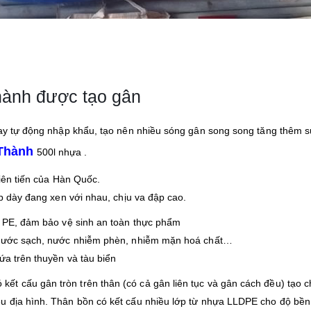
hành được tạo gân
ay tự động nhập khẩu, tạo nên nhiều sóng gân song song tăng thêm 
Thành
500l nhựa .
iên tiến của Hàn Quốc.
p dày đang xen với nhau, chịu va đập cao.
 PE, đảm bảo vệ sinh an toàn thực phẩm
nước sạch, nước nhiễm phèn, nhiễm mặn hoá chất…
ứa trên thuyền và tàu biển
t cấu gân tròn trên thân (có cả gân liên tục và gân cách đều) tạo c
ều địa hình. Thân bồn có kết cấu nhiều lớp từ nhựa LLDPE cho độ bền