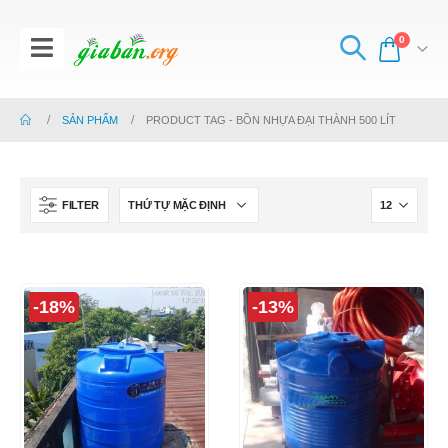
0
SẢN PHẨM
PRODUCT TAG -
BỒN NHỰA ĐẠI THÀNH 500 LÍT
FILTER
-18%
-13%