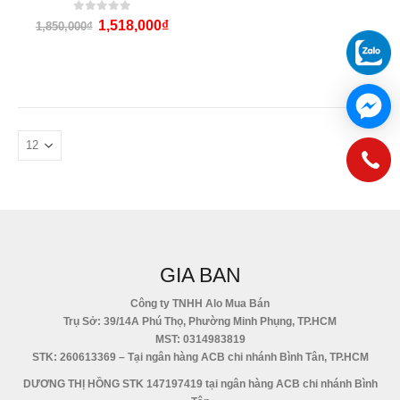
0
out of 5
1,518,000
₫
1,850,000
₫
GIA BAN
Công ty TNHH Alo Mua Bán
Trụ Sở: 39/14A Phú Thọ, Phường Minh Phụng, TP.HCM
MST: 0314983819
STK: 260613369 – Tại ngân hàng ACB chi nhánh Bình Tân, TP.HCM
DƯƠNG THỊ HỒNG STK 147197419 tại ngân hàng ACB chi nhánh Bình