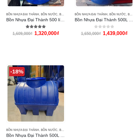
BỒN NHỰA ĐẠI THÀNH
,
BỒN NƯỚC
,
BỒN NƯỚC ĐẠI THÀNH
BỒN NHỰA ĐẠI THÀNH
,
BỒN NƯỚC
,
BỒN NƯỚC ĐẠI THÀNH
Bồn Nhựa Đại Thành 500 lít đứng gold
Bồn Nhựa Đại Thành 500L đứng THM
5.00
out of 5
0
out of 5
1,320,000
₫
1,439,000
₫
1,609,000
₫
1,650,000
₫
-18%
BỒN NHỰA ĐẠI THÀNH
,
BỒN NƯỚC
,
BỒN NƯỚC ĐẠI THÀNH
Bồn Nhựa Đại Thành 500L ngang THM