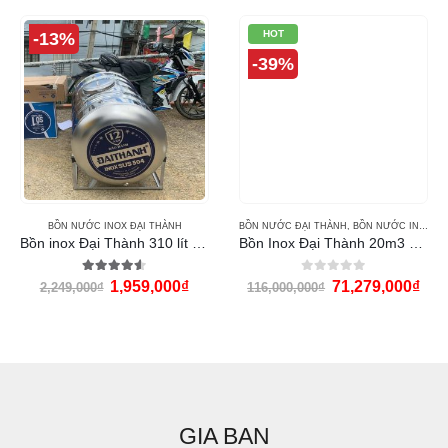
HOT
-13%
-39%
BỒN NƯỚC INOX ĐẠI THÀNH
BỒN NƯỚC ĐẠI THÀNH
,
BỒN NƯỚC INOX ĐẠI THÀNH
Bồn inox Đại Thành 310 lít ngang
Bồn Inox Đại Thành 20m3 ngang
4.50
out of 5
0
out of 5
1,959,000
₫
71,279,000
₫
2,249,000
₫
116,000,000
₫
GIA BAN