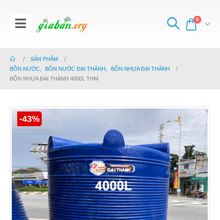
0
SẢN PHẨM
BỒN NƯỚC
,
BỒN NƯỚC ĐẠI THÀNH
,
BỒN NHỰA ĐẠI THÀNH
BỒN NHỰA ĐẠI THÀNH 4000L THM
-43%