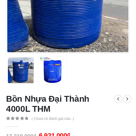
Bồn Nhựa Đại Thành
4000L THM
( Chưa có đánh giá nào. )
0
out of 5
6,921,000
₫