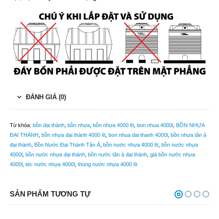
ĐÁNH GIÁ (0)
Từ khóa:
bồn đại thành
,
bồn nhựa
,
bồn nhựa 4000 lít
,
bon nhua 4000l
,
BỒN NHỰA
ĐẠI THÀNH
,
bồn nhựa đại thành 4000 lít
,
bon nhua dai thanh 4000l
,
bồn nhựa tân á
đại thành
,
Bồn Nước Đại Thành Tân Á
,
bồn nước nhựa 4000 lít
,
bồn nước nhựa
4000l
,
bồn nước nhựa đại thành
,
bồn nước tân á đại thành
,
giá bồn nước nhựa
4000l
,
téc nước nhựa 4000l
,
thùng nước nhựa 4000 lít
SẢN PHẨM TƯƠNG TỰ