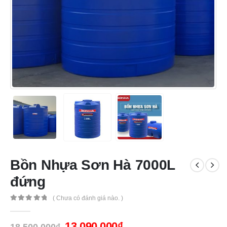
Bồn Nhựa Sơn Hà 7000L
đứng
( Chưa có đánh giá nào. )
0
out of 5
13,090,000
₫