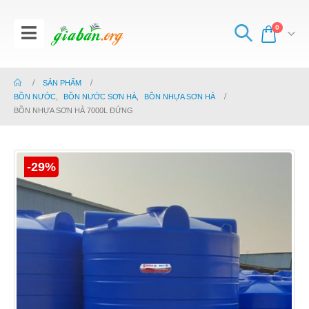
0
SẢN PHẨM
BỒN NƯỚC
,
BỒN NƯỚC SƠN HÀ
,
BỒN NHỰA SƠN HÀ
BỒN NHỰA SƠN HÀ 7000L ĐỨNG
-29%