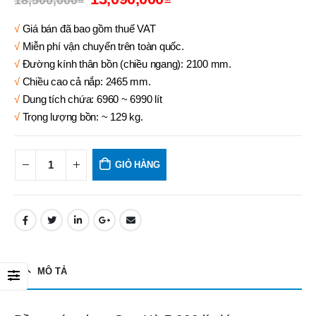
18,500,000
₫
√
Giá bán đã bao gồm thuế VAT
√
Miễn phí vận chuyển trên toàn quốc.
√
Đường kính thân bồn (chiều ngang): 2100 mm.
√
Chiều cao cả nắp: 2465 mm.
√
Dung tích chứa: 6960 ~ 6990 lít
√
Trọng lượng bồn: ~ 129 kg.
GIỎ HÀNG
MÔ TẢ