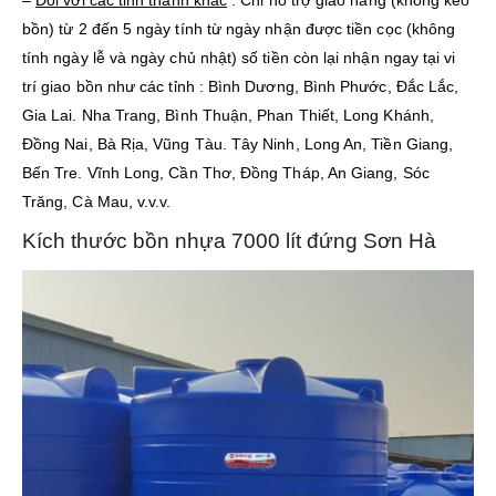
–
Đối với các tỉnh thành khác
: Chỉ hổ trợ giao hàng (không kéo
bồn) từ 2 đến 5 ngày tính từ ngày nhận được tiền cọc (không
tính ngày lễ và ngày chủ nhật) số tiền còn lại nhận ngay tại vi
trí giao bồn như các tỉnh : Bình Dương, Bình Phước, Đắc Lắc,
Gia Lai. Nha Trang, Bình Thuận, Phan Thiết, Long Khánh,
Đồng Nai, Bà Rịa, Vũng Tàu. Tây Ninh, Long An, Tiền Giang,
Bến Tre. Vĩnh Long, Cần Thơ, Đồng Tháp, An Giang, Sóc
Trăng, Cà Mau, v.v.v.
Kích thước bồn nhựa 7000 lít đứng Sơn Hà