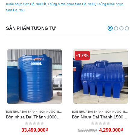
nước nhựa Sơn Hà 7000 lít
,
Thùng nước nhựa Sơn Hà 7000l
,
Thùng nước nhựa
Sơn Hà 7m3
SẢN PHẨM TƯƠNG TỰ
-17%
BỒN NHỰA ĐẠI THÀNH
,
BỒN NƯỚC
,
BỒN NƯỚC ĐẠI THÀNH
BỒN NHỰA ĐẠI THÀNH
,
BỒN NƯỚC
,
BỒN NƯỚC ĐẠI THÀNH
Bồn nhựa Đại Thành 10000L đứng
Bồn Nhựa Đại Thành 1500L ngang THM
0
out of 5
0
out of 5
33,499,000
₫
4,299,000
₫
5,200,000
₫