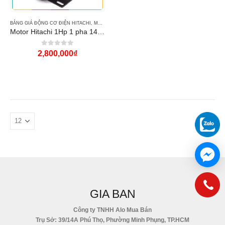
BẢNG GIÁ ĐỘNG CƠ ĐIỆN HITACHI
,
MÁY BƠM NƯỚC
Motor Hitachi 1Hp 1 pha 1450RPM
0
out of 5
2,800,000
₫
GIA BAN
Công ty TNHH Alo Mua Bán
Trụ Sở: 39/14A Phú Thọ, Phường Minh Phụng, TP.HCM