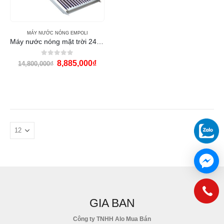
MÁY NƯỚC NÓNG EMPOLI
Máy nước nóng mặt trời 240l Empoli PPR
0
out of 5
8,885,000
₫
14,800,000
₫
GIA BAN
Công ty TNHH Alo Mua Bán