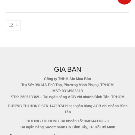
GIA BAN
Công ty TNHH Alo Mua Bán
Trụ Sở: 39/14A Phú Thọ, Phường Minh Phụng, TP.HCM
MST: 0314983819
STK: 260613369 – Tại ngân hàng ACB chi nhánh Bình Tân, TP.HCM
DƯƠNG THỊ HỒNG STK 147197419 tại ngân hàng ACB chi nhánh Bình
Tân
DƯƠNG THỊ HỒNG Tài khoản số: 060144118823
Tại ngân hàng Sacombank CN Bình Tây, TP. Hồ Chí Minh