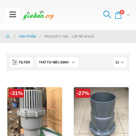
0
SẢN PHẨM
PRODUCT TAG -
LÚP BÊ NHỰA
FILTER
-31%
-27%