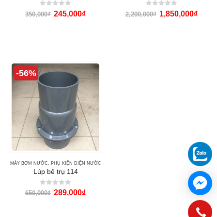
0
out of 5
0
out of 5
245,000
₫
1,850,000
₫
350,000
₫
2,200,000
₫
-56%
MÁY BƠM NƯỚC
,
PHỤ KIỆN ĐIỆN NƯỚC
Lúp bê trụ 114
0
out of 5
289,000
₫
650,000
₫