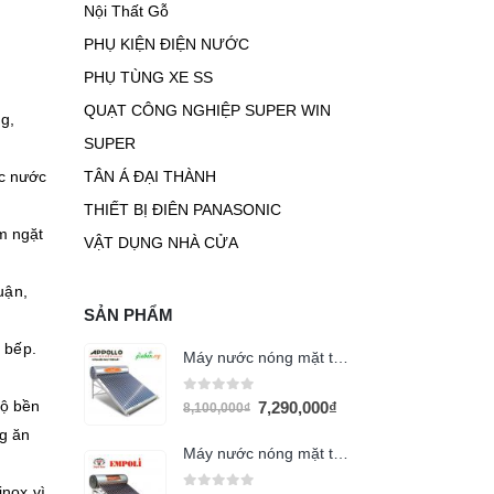
Nội Thất Gỗ
PHỤ KIỆN ĐIỆN NƯỚC
PHỤ TÙNG XE SS
QUẠT CÔNG NGHIỆP SUPER WIN
ng,
SUPER
TÂN Á ĐẠI THÀNH
ác nước
THIẾT BỊ ĐIÊN PANASONIC
m ngặt
VẬT DỤNG NHÀ CỬA
uận,
SẢN PHẨM
 bếp.
Máy nước nóng mặt trời 160 lít APPOLLO
0
out of 5
độ bền
7,290,000
₫
8,100,000
₫
ng ăn
Máy nước nóng mặt trời Empoli 320l PVDF
inox vì