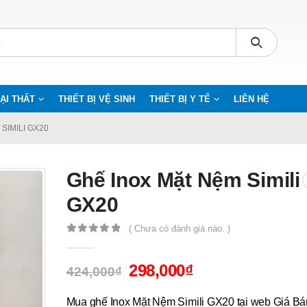
ẠI THẤT
THIẾT BỊ VỆ SINH
THIẾT BỊ Y TẾ
LIÊN HỆ
SIMILI GX20
Ghế Inox Mặt Nệm Simili
GX20
( Chưa có đánh giá nào. )
0
out of 5
298,000
₫
424,000
₫
Mua ghế Inox Mặt Nệm Simili GX20 tại web Giá Bá