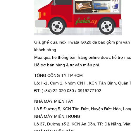
Giá ghế dựa inox Hwata GX20 đã bao gồm phí vận ch
khách hàng
Mua qua hệ thống bán hàng online được hỗ trợ mua l
Hỗ trợ bán hàng & tư vấn miễn phí
TỔNG CÔNG TY TP.HCM
Lô: II-1, Cụm 1, Nhóm CN II, KCN Tân Bình, Quận
ĐT: (+84) 22 020 030 / 0919277102
NHÀ MÁY MIỀN TÂY
Lô 5 Đường 5, KCN Tân Đức, Huyện Đức Hòa, Long
NHÀ MÁY MIỀN TRUNG
Lô 37, Đường số 2, KCN An Đồn, TP. Đà Nẵng, Việ