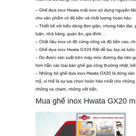
– Ghế dựa inox Hwata mặt inox sử dụng nguyên liệ
cho sản phẩm có độ bền và chất lượng hoàn hảo.
– Thiết kế với kiểu dáng đơn giản, nhưng hiện đại,
luận, nhà hàng, quán ăn, gia đình…
– Chất liệu inox có độ cứng vững và độ bền cao, ch
– Ghế dựa inox Hwata GX24 Rất dễ lau bụi và luôn 
– Do được sản xuất trên máy móc đương đại nên góc
hơn hẵn các loại bàn ghế gia công thường nhật, kiê
– Những bộ ghế dựa inox Hwata GX20 là dòng sản p
mỹ, vì thế là sự lựa chọn hoàn hảo nhất cho những 
những va chạm, những vết bẩn.
Mua ghế inox Hwata GX20 miễ