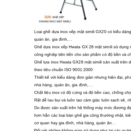
Loại ghế dựa inox xếp mặt simili GX20 có kiểu dáng
quán ăn, gia đình,…
Ghế dựa inox xếp Hwata GX 28 mặt simili sử dụng 
công nghiệp tiên tiến cho sản phẩm có độ bền và c
Ghế tựa inox Hwata GX28 mặt simili sản xuất trên 
theo tiêu chuẩn ISO 9001:2000
Thiết kế với kiểu dáng đơn giản nhưng hiện đại, phù
nhà hàng, quán ăn, gia đình,….
Chất liệu inox có độ cứng và độ bền cao, chống chị
Rất dễ lau bụi và luôn tạo cảm giác luôn sạch sẽ, n
Do được sản xuất trên hệ thống máy móc đương đại 
hơn hẳn các loại bàn ghế gia công thường nhật, kiê
cơ quan hay gia đình, nhà hàng, quán ăn…
Đối với những không gian sử dụng như tại các quán 