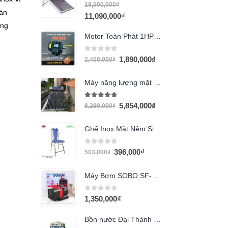
0
out of 5
18,500,000
₫
sản
11,090,000
₫
ằng
Motor Toàn Phát 1HP vỏ gang
0
out of 5
1,890,000
₫
2,400,000
₫
Máy năng lượng mặt trời Đại Thành 130L
4.94
out of 5
5,854,000
₫
8,299,000
₫
Ghế Inox Mặt Nệm Simili GX206
0
out of 5
396,000
₫
503,000
₫
Máy Bơm SOBO SF-6000 (50w)
0
out of 5
1,350,000
₫
Bồn nước Đại Thành 6000l đứng