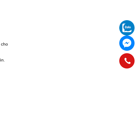
 cho
ên.