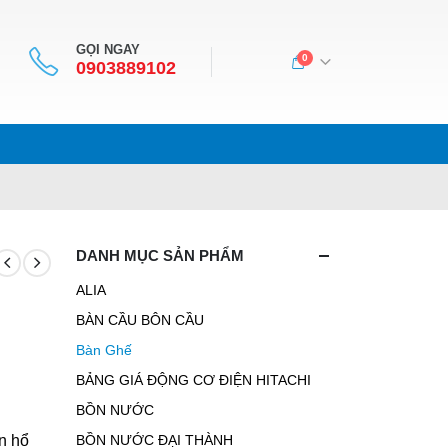
GỌI NGAY
0
0903889102
DANH MỤC SẢN PHẨM
ALIA
BÀN CẦU BÔN CẦU
Bàn Ghế
BẢNG GIÁ ĐỘNG CƠ ĐIỆN HITACHI
BỒN NƯỚC
n hổ
BỒN NƯỚC ĐẠI THÀNH