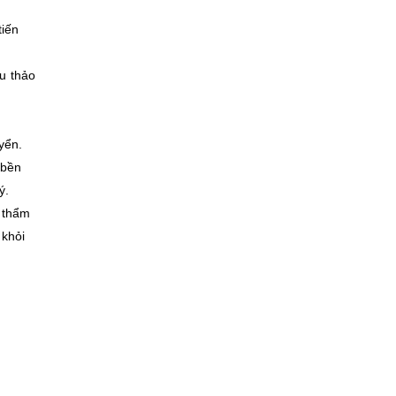
tiến
hu thảo
yển.
 bền
ý.
 thẩm
 khỏi