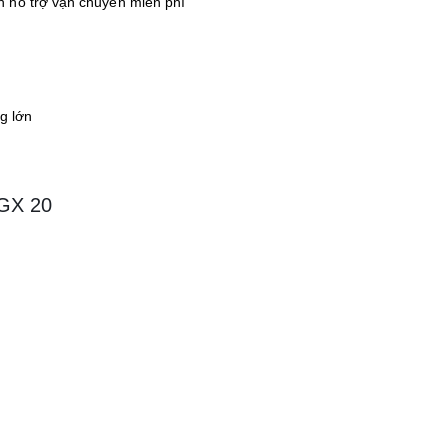
 hổ trợ vận chuyển miễn phí
ng lớn
 GX 20