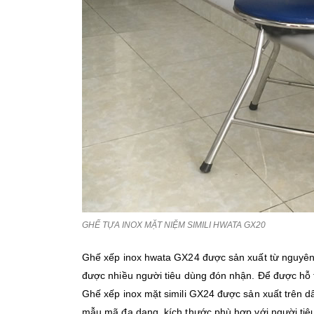
GHẾ TỰA INOX MẶT NIỆM SIMILI HWATA GX20
Ghế xếp inox hwata GX24 được sản xuất từ nguyên
được nhiều người tiêu dùng đón nhận. Để được hỗ 
Ghế xếp inox mặt simili GX24 được sản xuất trên dâ
mẫu mã đa dạng, kích thước phù hợp với người tiê