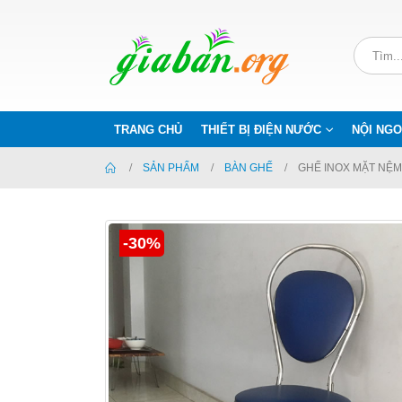
TRANG CHỦ
THIẾT BỊ ĐIỆN NƯỚC
NỘI NGO
SẢN PHẨM
BÀN GHẾ
GHẾ INOX MẶT NỆM 
-30%