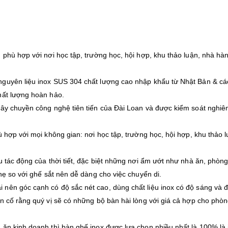
 phù hợp với nơi học tập, trường học, hội hợp, khu thảo luận, nhà hà
nguyên liệu inox SUS 304 chất lượng cao nhập khẩu từ Nhật Bản & c
hất lượng hoàn hảo.
dây chuyền công nghệ tiên tiến của Đài Loan và được kiểm soát nghiê
 hợp với mọi không gian: nơi học tập, trường học, hội hợp, khu thảo l
u tác động của thời tiết, đặc biệt những nơi ẩm ướt như nhà ăn, phòng
hẹ so với ghế sắt nên dễ dàng cho việc chuyển di.
nên góc cạnh có độ sắc nét cao, dùng chất liệu inox có độ sáng và 
n cố rằng quý vị sẽ có những bộ bàn hài lòng với giá cả hợp cho phò
ăn kinh doanh thì bàn ghế inox được lựa chọn nhiều nhất là 100% là 