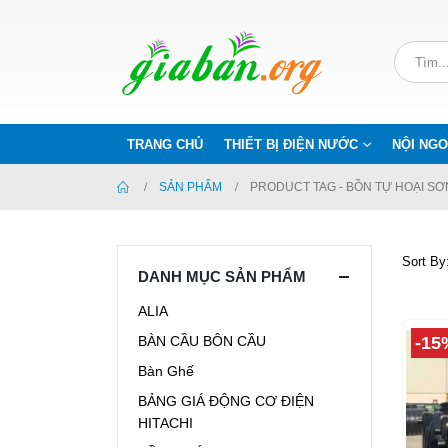
TRANG CHỦ
THIẾT BỊ ĐIỆN NƯỚC
NỘI NGO
SẢN PHẨM
PRODUCT TAG -
BỒN TỰ HOẠI SƠ
Sort By
DANH MỤC SẢN PHẨM
ALIA
-15
BÀN CẦU BÔN CẦU
Bàn Ghế
BẢNG GIÁ ĐỘNG CƠ ĐIỆN
HITACHI