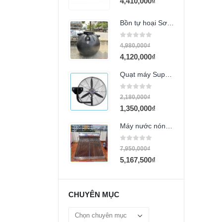
4,410,000
₫
Bồn tự hoại Sơn Hà 1000L
0
out of 5
4,980,000
₫
4,120,000
₫
Quạt máy Super Win SPW-650TW
0
out of 5
2,180,000
₫
1,350,000
₫
Máy nước nóng lạnh OCEANUS 130L
0
out of 5
7,950,000
₫
5,167,500
₫
CHUYÊN MỤC
Chuyên