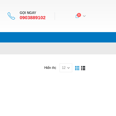
GỌI NGAY
0
0903889102
Hiển thị: