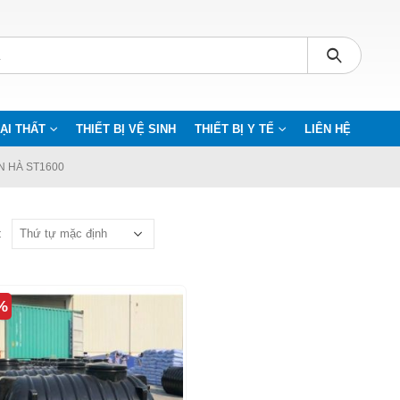
ẠI THẤT
THIẾT BỊ VỆ SINH
THIẾT BỊ Y TẾ
LIÊN HỆ
N HÀ ST1600
:
%