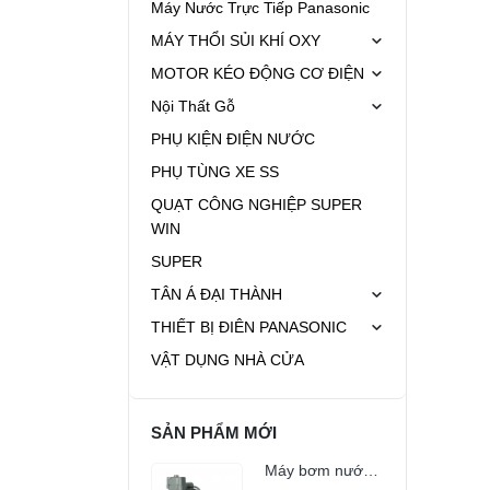
Máy Nước Trực Tiếp Panasonic
MÁY THỔI SỦI KHÍ OXY
MOTOR KÉO ĐỘNG CƠ ĐIỆN
Nội Thất Gỗ
PHỤ KIỆN ĐIỆN NƯỚC
PHỤ TÙNG XE SS
QUẠT CÔNG NGHIỆP SUPER
WIN
SUPER
TÂN Á ĐẠI THÀNH
THIẾT BỊ ĐIÊN PANASONIC
VẬT DỤNG NHÀ CỬA
SẢN PHẨM MỚI
Máy bơm nước Shimizu PS-103 BIT