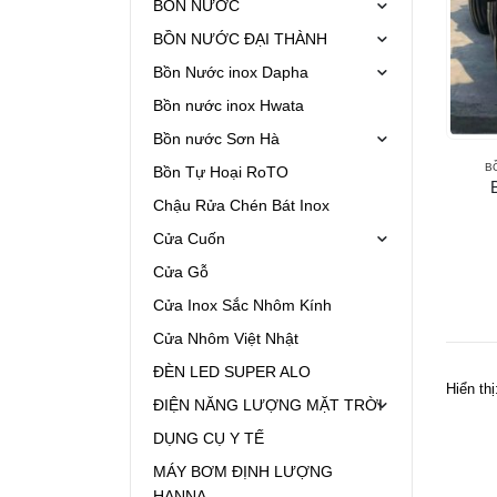
BỒN NƯỚC
BỒN NƯỚC ĐẠI THÀNH
Bồn Nước inox Dapha
Bồn nước inox Hwata
Bồn nước Sơn Hà
B
Bồn Tự Hoại RoTO
Chậu Rửa Chén Bát Inox
Cửa Cuốn
Cửa Gỗ
Cửa Inox Sắc Nhôm Kính
Cửa Nhôm Việt Nhật
ĐÈN LED SUPER ALO
Hiển thị
ĐIỆN NĂNG LƯỢNG MẶT TRỜI
DỤNG CỤ Y TẾ
MÁY BƠM ĐỊNH LƯỢNG
HANNA