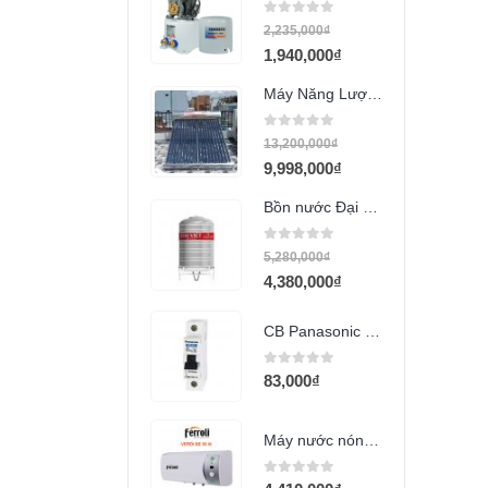
0
out of 5
2,235,000
₫
1,940,000
₫
Máy Năng Lượng Sơn Hà 300L Gold
0
out of 5
13,200,000
₫
9,998,000
₫
Bồn nước Đại Việt 1500L đứng
0
out of 5
5,280,000
₫
4,380,000
₫
CB Panasonic 1 cực 20A BBD1201CNV
0
out of 5
83,000
₫
Máy nước nóng Ferroli 50L QQ ME
0
out of 5