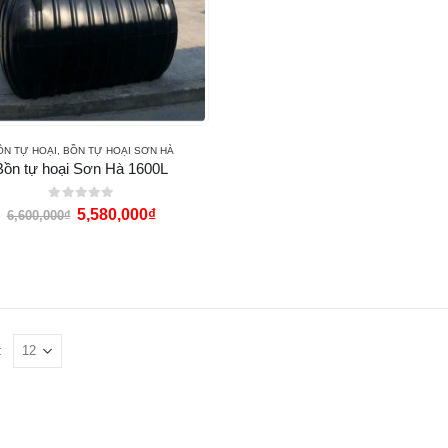
ỒN TỰ HOẠI
,
BỒN TỰ HOẠI SƠN HÀ
Bồn tự hoại Sơn Hà 1600L
0
out of 5
5,580,000
₫
6,600,000
₫
: