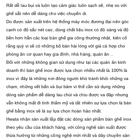
Rất dễ lau bụi và luôn tạo cảm giác luôn sạch sẽ, nhẹ so với
ghế sắt nên dễ dàng cho việc chuyển di.
Do được sản xuất trên hệ thống máy móc đương đại nên góc
cạnh có độ sắc nét cao, dùng chất liệu inox có độ sáng và độ
bền hơn hẳn các loại bàn ghế gia công thường nhật, kiên cố
rằng quý vị sẽ có những bộ bàn hài lòng với giá cả hợp cho
phòng ăn cơ quan hay gia đình, nhà hàng, quán ăn…
Đối với những không gian sử dụng như tại các quán ăn kinh
doanh thì bàn ghế inox được lựa chọn nhiều nhất là 100% là
inox vì đây là những nơi đông người khó tránh khỏi những va
chạm, những vết bẩn và bụi bảm vì thế cần sử dụng những
dòng sản phẩm dễ dàng lau chùi và chịu được va đập nhưng
vẫn không mất đi tính thẩm mỹ và tất nhiên sự lựa chọn là bàn
ghế bằng inox sẽ là sự lựa chọn hoàn hảo nhất.
Hwata nhận sản xuất lắp đặt các dòng sản phẩm bàn ghế inox
theo yêu cầu của khách hàng, với công nghệ sản xuất được
thừa hưởng từ những công nghệ mới nhất và dây chuyền sản