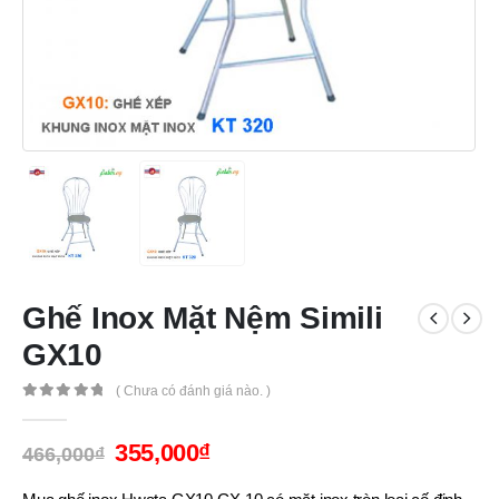
Ghế Inox Mặt Nệm Simili
GX10
( Chưa có đánh giá nào. )
0
out of 5
355,000
₫
466,000
₫