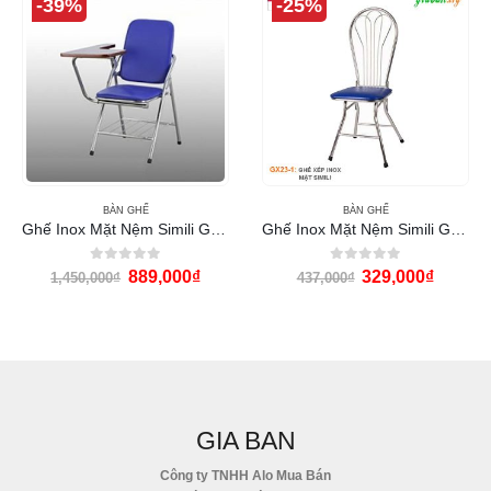
-39%
-25%
BÀN GHẾ
BÀN GHẾ
Ghế Inox Mặt Nệm Simili GX24
Ghế Inox Mặt Nệm Simili GX23-1
0
out of 5
0
out of 5
889,000
₫
329,000
₫
1,450,000
₫
437,000
₫
GIA BAN
Công ty TNHH Alo Mua Bán