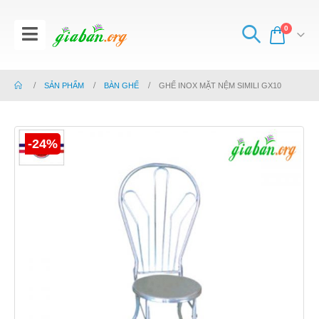
0
SẢN PHẨM
BÀN GHẾ
GHẾ INOX MẶT NỆM SIMILI GX10
-24%