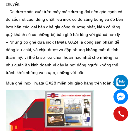
chuyển.
– Do được sản xuất trên máy móc đương đại nên góc cạnh có
độ sắc nét cao, dùng chất liệu inox có độ sáng bóng và độ bền
hơn hẵn các loại bàn ghế gia công thường nhật, kiên cố rằng
quý khách sẽ có những bộ bàn ghế hài lòng với giá cả hợp lý.
– Những bộ ghế dựa inox Hwata GX24 là dòng sản phẩm dễ
dàng lau chùi, và chịu được va đập nhưng không mất đi tính
thẩm mỹ, vì thế là sự lựa chọn hoàn hảo nhất cho những nơi
như quán ăn kinh doanh vì đây là nơi đông người không thể
tránh khỏi những va chạm, những vết bẩn.
Mua ghế inox Hwata GX28 miễn phí giao hàng trên toàn quốc