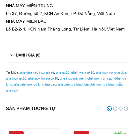
NHÀ MÁY MIỀN TRUNG
Lô 37, Đường số 2, KCN An Đồn, TP. Đà Nẵng, Việt Nam
NHÀ MÁY MIỀN BẮC
Lô B2-2-4, KCN Nam Thăng Long, Từ Liêm, Hà Nội, Việt Nam
ĐÁNH GIÁ (0)
Từ khóa:
ghế dựa xếp inox giá rẻ
,
ghế gx10
,
ghế hwata gx10
,
ghế inox có lưng dựa
,
ghế inox gx10
,
ghế inox hwata gx10
,
ghế inox mặt nệm
,
ghế inox tròn cao
,
Ghế tựa
lưng
,
ghế xếp inox có lưng tựa cao
,
ghế xếp tựa lưng
,
giá ghế inox tựa lưng
,
mẫu
ghế inox
SẢN PHẨM TƯƠNG TỰ