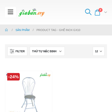
0
SẢN PHẨM
PRODUCT TAG -
GHẾ INOX GX10
FILTER
-24%