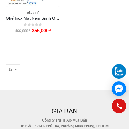
BÀN GHẾ
Ghế Inox Mặt Nệm Simili GX10
0
out of 5
355,000
₫
466,000
₫
GIA BAN
Công ty TNHH Alo Mua Bán
Trụ Sở: 39/14A Phú Thọ, Phường Minh Phụng, TP.HCM