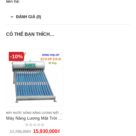
liên hệ:
ĐÁNH GIÁ (0)
CÓ THỂ BẠN THÍCH…
-10%
MÁY NƯỚC NÓNG NĂNG LƯỢNG MẶT TRỜI SUNPO
Máy Năng Lượng Mặt Trời Chịu Áp 215L SUNPO ECO-HP
0
out of 5
15,930,000
₫
17,700,000
₫