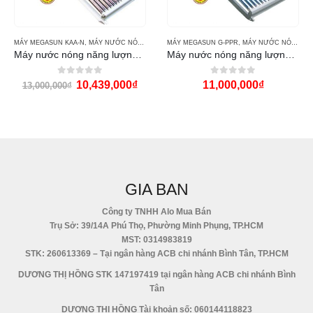
 ECO
MÁY MEGASUN KAA-N
,
MÁY NƯỚC NÓNG MẶT TRỜI MEGASUN
MÁY MEGASUN G-PPR
,
MÁY NƯỚC NÓNG MẶT TRỜI MEGASUN
Máy nước nóng năng lượng mặt trời Megasun 200l KAA-N
Máy nước nóng năng lượng mặt trời Megasun 220l G-PPR
0
out of 5
0
out of 5
10,439,000
₫
11,000,000
₫
13,000,000
₫
GIA BAN
Công ty TNHH Alo Mua Bán
Trụ Sở: 39/14A Phú Thọ, Phường Minh Phụng, TP.HCM
MST: 0314983819
STK: 260613369 – Tại ngân hàng ACB chi nhánh Bình Tân, TP.HCM
DƯƠNG THỊ HỒNG STK 147197419 tại ngân hàng ACB chi nhánh Bình
Tân
DƯƠNG THỊ HỒNG Tài khoản số: 060144118823