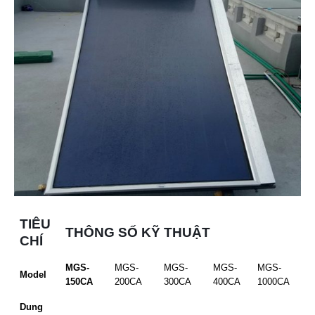
TIÊU
THÔNG SỐ KỸ THUẬT
CHÍ
MGS-
MGS-
MGS-
MGS-
MGS-
Model
150CA
200CA
300CA
400CA
1000CA
Dung