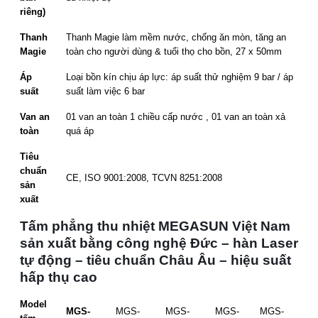
riêng)
Thanh
Thanh Magie làm mềm nước, chống ăn mòn, tăng an
Magie
toàn cho người dùng & tuổi thọ cho bồn, 27 x 50mm
Áp
Loại bồn kín chịu áp lực: áp suất thử nghiệm 9 bar / áp
suất
suất làm việc 6 bar
Van an
01 van an toàn 1 chiều cấp nước , 01 van an toàn xả
toàn
quá áp
Tiêu
chuẩn
CE, ISO 9001:2008, TCVN 8251:2008
sản
xuất
Tấm phẳng thu nhiệt MEGASUN Việt Nam
sản xuất bằng công nghệ Đức – hàn Laser
tự động – tiêu chuẩn Châu Âu – hiệu suất
hấp thụ cao
Model
MGS-
MGS-
MGS-
MGS-
MGS-