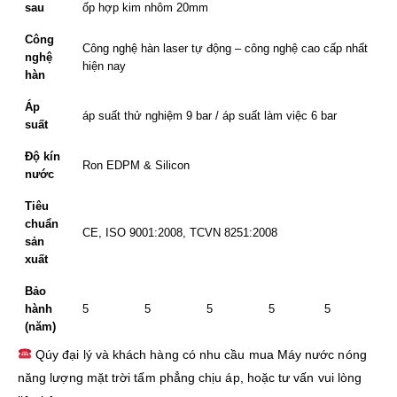
sau
ốp hợp kim nhôm 20mm
Công
Công nghệ hàn laser tự động – công nghệ cao cấp nhất
nghệ
hiện nay
hàn
Áp
áp suất thử nghiệm 9 bar / áp suất làm việc 6 bar
suất
Độ kín
Ron EDPM & Silicon
nước
Tiêu
chuẩn
CE, ISO 9001:2008, TCVN 8251:2008
sản
xuất
Bảo
hành
5
5
5
5
5
(năm)
Qúy đại lý và khách hàng có nhu cầu mua Máy nước nóng
năng lượng mặt trời tấm phẳng chịu áp, hoặc tư vấn vui lòng