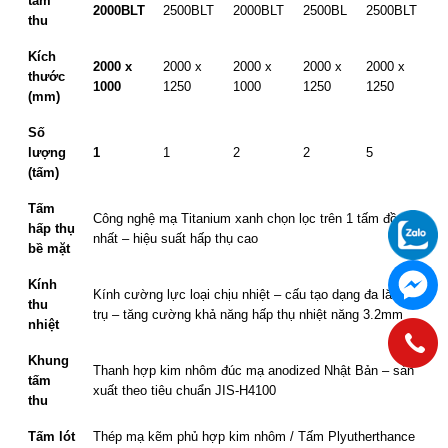
tấm
2000BLT
2500BLT
2000BLT
2500BL
2500BLT
thu
Kích
2000 x
2000 x
2000 x
2000 x
2000 x
thước
1000
1250
1000
1250
1250
(mm)
Số
lượng
1
1
2
2
5
(tấm)
Tấm
Công nghệ mạ Titanium xanh chọn lọc trên 1 tấm đồng
hấp thụ
nhất – hiệu suất hấp thụ cao
bề mặt
Kính
Kính cường lực loại chịu nhiệt – cấu tạo dạng đa lăng
thu
trụ – tăng cường khả năng hấp thụ nhiệt năng 3.2mm
nhiệt
Khung
Thanh hợp kim nhôm đúc mạ anodized Nhật Bản – sản
tấm
xuất theo tiêu chuẩn JIS-H4100
thu
Tấm lót
Thép mạ kẽm phủ hợp kim nhôm / Tấm Plyutherthance