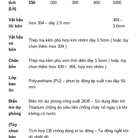
tích
150
200
300
400
1000
(Lít)
Vật liệu
304 –
Inox 304 – dày 2.0 mm
lõi bồn
3.0mm
Vật liệu
Thép mạ kẽm phủ hợp kim nhôm dày 0.5mm ( hoặc tùy
vỏ
chọn thêm Inox 304 )
bồn
Chân
Thép mạ kẽm phủ sơn tĩnh điện dày 1.5mm ( hoặc tùy
bồn
chọn thêm Inox 430 / 304, hợp kim nhôm )
Lớp
Polyurethane (PU) – phun tự động áp suất cao dày 50
bảo
mm
ôn
Điện
Điện trở dự phòng công suất 2KW – Sử dụng điện trở
trở dự
Titanium chống ăn siêu bền chống cháy nổ ngay cả khi
phòng
không có nước
(Tùy
chọn
Tích hợp CB chống dòng rò tự động – Tự động ngắt khi
bán
đủ nhiệt độ