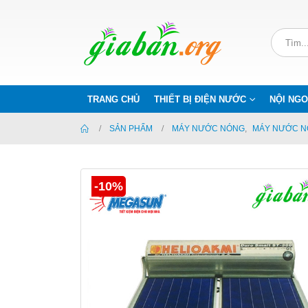
TRANG CHỦ
THIẾT BỊ ĐIỆN NƯỚC
NỘI NGO
SẢN PHẨM
MÁY NƯỚC NÓNG
,
MÁY NƯỚC N
-10%