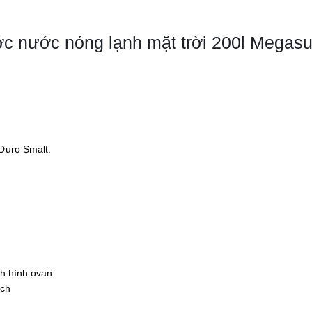
c nước nóng lạnh mặt trời 200l Megas
Duro Smalt.
ch hình ovan.
nch