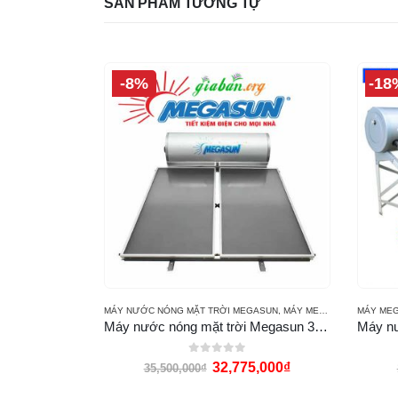
SẢN PHẨM TƯƠNG TỰ
-8%
-18
G MẶT TRỜI MEGASUN
MÁY NƯỚC NÓNG MẶT TRỜI MEGASUN
,
MÁY MEGASUN TẤM PHẲNG
MÁY MEG
Máy nước nóng năng lượng mặt trời Megasun 180l KAA-N
Máy nước nóng mặt trời Megasun 300L MGS300CA
0
out of 5
,000
₫
32,775,000
₫
35,500,000
₫