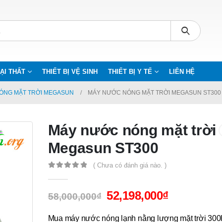
ẠI THẤT
THIẾT BỊ VỆ SINH
THIẾT BỊ Y TẾ
LIÊN HỆ
ÓNG MẶT TRỜI MEGASUN
MÁY NƯỚC NÓNG MẶT TRỜI MEGASUN ST300
Máy nước nóng mặt trời
Megasun ST300
( Chưa có đánh giá nào. )
0
out of 5
52,198,000
₫
58,000,000
₫
Mua máy nước nóng lạnh nằng lượng mặt trời 300