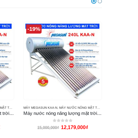
-19%
-24%
 MEGASUN
MÁY MEGASUN KAA-N
,
MÁY NƯỚC NÓNG MẶT TRỜI MEGASUN
Máy nước nóng năng lượng mặt trời Megasun 200l KAA-N
Máy nước nóng năng lượng mặt trời Megasun 240l KAA-N
Máy nước n
0
out of 5
₫
12,179,000
₫
15,000,000
₫
15,900