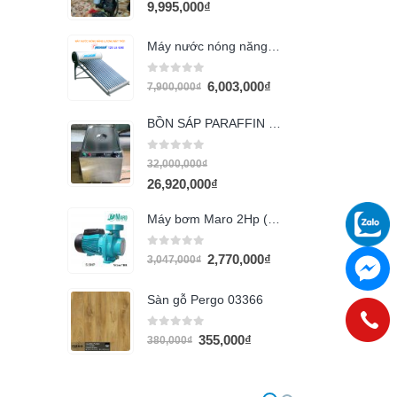
0
out of 5
9,995,000
₫
Máy nước nóng năng lượng mặt trời Megasun 120l KAE
0
out of 5
6,003,000
₫
7,900,000
₫
BỒN SÁP PARAFFIN 30 LÍT
0
out of 5
32,000,000
₫
26,920,000
₫
Máy bơm Maro 2Hp (họng 60)
0
out of 5
2,770,000
₫
3,047,000
₫
Sàn gỗ Pergo 03366
0
out of 5
355,000
₫
380,000
₫