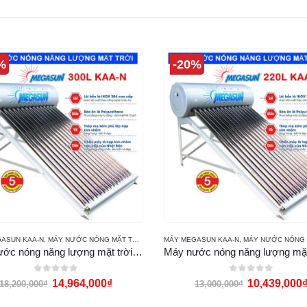
%
-20%
ASUN KAA-N
,
MÁY NƯỚC NÓNG MẶT TRỜI MEGASUN
MÁY MEGASUN KAA-N
,
MÁY NƯỚC NÓNG MẶT TRỜI
Máy nước nóng năng lượng mặt trời Megasun 300l KAA-N
0
out of 5
0
out of 5
14,964,000
₫
10,439,000
18,200,000
₫
13,000,000
₫