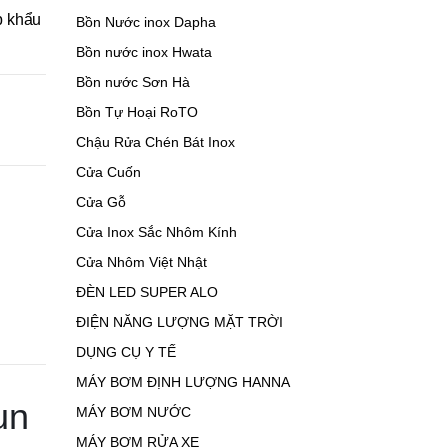
p khẩu
Bồn Nước inox Dapha
Bồn nước inox Hwata
Bồn nước Sơn Hà
Bồn Tự Hoại RoTO
Chậu Rửa Chén Bát Inox
Cửa Cuốn
Cửa Gỗ
Cửa Inox Sắc Nhôm Kính
Cửa Nhôm Việt Nhật
ĐÈN LED SUPER ALO
ĐIỆN NĂNG LƯỢNG MẶT TRỜI
DỤNG CỤ Y TẾ
MÁY BƠM ĐỊNH LƯỢNG HANNA
un
MÁY BƠM NƯỚC
MÁY BƠM RỬA XE