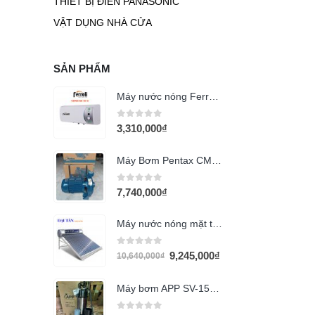
THIẾT BỊ ĐIÊN PANASONIC
VẬT DỤNG NHÀ CỬA
SẢN PHẨM
Máy nước nóng Ferroli 20L VERDI DE
0
out of 5
3,310,000
₫
Máy Bơm Pentax CM 164 (1.5Hp)
0
out of 5
7,740,000
₫
Máy nước nóng mặt trời 280 lít Đại Tân
0
out of 5
9,245,000
₫
10,640,000
₫
Máy bơm APP SV-1500A (2HP)