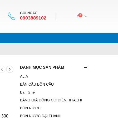
GỌI NGAY
0
0903889102
DANH MỤC SẢN PHẨM
ALIA
BÀN CẦU BÔN CẦU
Bàn Ghế
BẢNG GIÁ ĐỘNG CƠ ĐIỆN HITACHI
BỒN NƯỚC
l 300
BỒN NƯỚC ĐẠI THÀNH