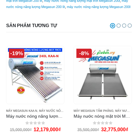
mặt trời Megasun 200 lít
,
máy nước nóng năng lượng mặt trời Megasun 200l
,
máy
nước nóng năng lượng Megasun 200 lít
,
máy nước nóng năng lượng Megasun 200l
SẢN PHẨM TƯƠNG TỰ
-19%
-8%
MÁY MEGASUN KAA-N
,
MÁY NƯỚC NÓNG MẶT TRỜI MEGASUN
MÁY MEGASUN TẤM PHẲNG
,
MÁY NƯỚC NÓNG MẶT TRỜI MEGASUN
Máy nước nóng năng lượng mặt trời Megasun 240l KAA-N
Máy nước nóng mặt trời Megasun 300L MGS300CA
0
out of 5
0
out of 5
12,179,000
₫
32,775,000
₫
15,000,000
₫
35,500,000
₫