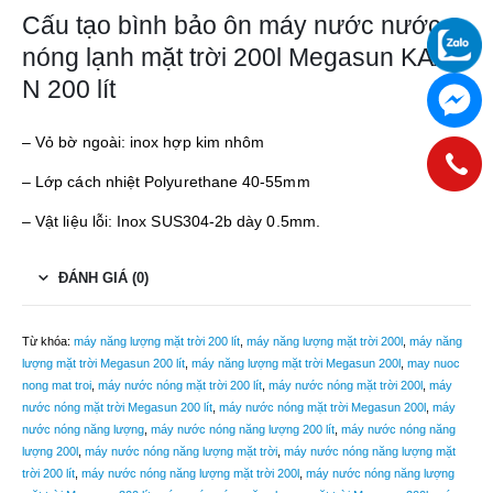
Cấu tạo bình bảo ôn máy nước nước
nóng lạnh mặt trời 200l Megasun KAA
N 200 lít
– Vỏ bờ ngoài: inox hợp kim nhôm
– Lớp cách nhiệt Polyurethane 40-55mm
– Vật liệu lỗi: Inox SUS304-2b dày 0.5mm.
ĐÁNH GIÁ (0)
Từ khóa:
máy năng lượng mặt trời 200 lít
,
máy năng lượng mặt trời 200l
,
máy năng
lượng mặt trời Megasun 200 lít
,
máy năng lượng mặt trời Megasun 200l
,
may nuoc
nong mat troi
,
máy nước nóng mặt trời 200 lít
,
máy nước nóng mặt trời 200l
,
máy
nước nóng mặt trời Megasun 200 lít
,
máy nước nóng mặt trời Megasun 200l
,
máy
nước nóng năng lượng
,
máy nước nóng năng lượng 200 lít
,
máy nước nóng năng
lượng 200l
,
máy nước nóng năng lượng mặt trời
,
máy nước nóng năng lượng mặt
trời 200 lít
,
máy nước nóng năng lượng mặt trời 200l
,
máy nước nóng năng lượng