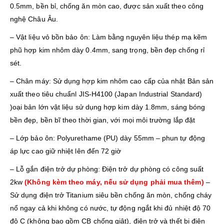
0.5mm, bền bỉ, chống ăn mòn cao, được sản xuất theo công
nghệ Châu Âu.
– Vật liệu vỏ bồn bảo ôn: Làm bằng nguyên liệu thép mạ kẽm
phũ hợp kim nhôm dày 0.4mm, sang trọng, bền đẹp chống rỉ
sét.
– Chân máy: Sử dụng hợp kim nhôm cao cấp của nhật Bản sản
xuất theo tiêu chuẩnl JIS-H4100 (Japan Industrial Standard)
)oại bản lớn vật liệu sử dụng hợp kim dày 1.8mm, sáng bóng
bền đẹp, bền bĩ theo thời gian, với mọi môi trường lắp đặt
– Lớp bảo ôn: Polyurethame (PU) dày 55mm – phun tự động
áp lực cao giữ nhiệt lên đến 72 giờ
– Lỗ gắn điện trở dự phòng: Điện trở dự phòng có công suất
2kw
(Không kèm theo máy, nếu sử dụng phải mua thêm)
–
Sử dụng điện trở Titanium siêu bền chống ăn mòn, chống cháy
nổ ngay cả khi không có nước, tự động ngắt khi đủ nhiệt độ 70
độ C (không bao gồm CB chống giật), điện trở và thết bị điện