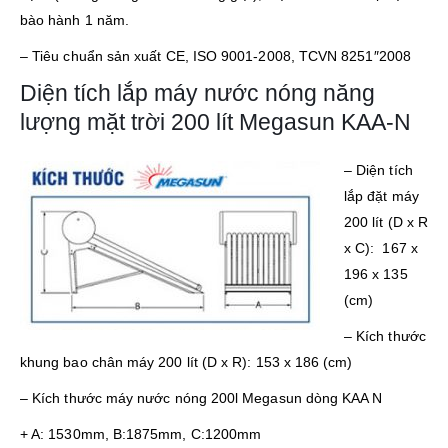
bào hành 1 năm.
– Tiêu chuẩn sản xuất CE, ISO 9001-2008, TCVN 8251″2008
Diện tích lắp máy nước nóng năng
lượng mặt trời 200 lít Megasun KAA-N
–
Diện tích
lắp đặt máy
200 lít (D x R
x C): 167 x
196 x 135
(cm)
– Kích thước
khung bao chân máy 200 lít (D x R): 153 x 186 (cm)
– Kích thước máy nước nóng 200l Megasun dòng KAA N
+ A: 1530mm, B:1875mm, C:1200mm