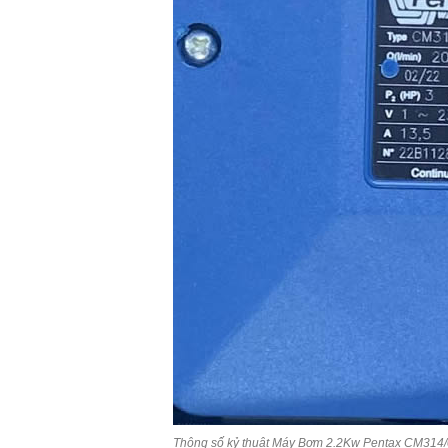
Thông số kỷ thuật Máy Bơm 2.2Kw Pentax CM314