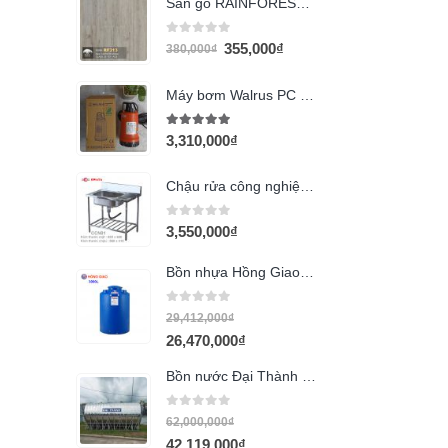
Sàn gỗ RAINFOREST RF313
0
out of 5
355,000
₫
380,000
₫
Máy bơm Walrus PC 250W
5.00
out of 5
3,310,000
₫
Chậu rửa công nghiệp Hwata CCN01
0
out of 5
3,550,000
₫
Bồn nhựa Hồng Giao 3000l đứng
0
out of 5
29,412,000
₫
26,470,000
₫
Bồn nước Đại Thành 12000L ngang
0
out of 5
62,000,000
₫
42,119,000
₫