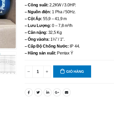
– Công suất:
2,2KW / 3.0HP.
– Nguồn điện:
1 Pha / 50Hz.
– Cột Áp:
55,9 – 41,9 m
– Lưu Lượng:
0 – 7,8 m³/h
– Cân nặng:
32,5 Kg
– Ống vào/ra:
1¼” / 1″.
– Cấp Độ Chống Nước:
IP 44.
– Hãng sản xuất:
Pentax Ý
GIỎ HÀNG