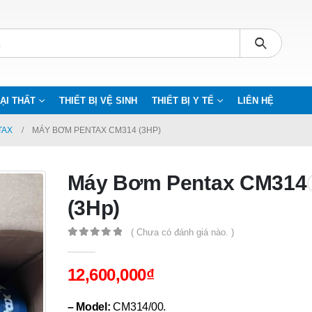
ẠI THẤT
THIẾT BỊ VỆ SINH
THIẾT BỊ Y TẾ
LIÊN HỆ
TAX
MÁY BƠM PENTAX CM314 (3HP)
Máy Bơm Pentax CM314
(3Hp)
( Chưa có đánh giá nào. )
0
out of 5
12,600,000
₫
– Model:
CM314/00.