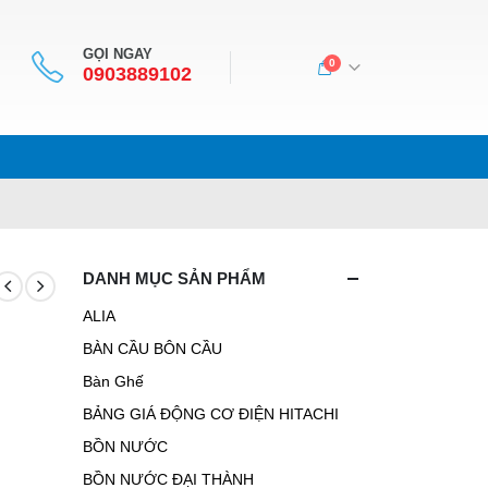
GỌI NGAY
0
0903889102
DANH MỤC SẢN PHẨM
ALIA
BÀN CẦU BÔN CẦU
Bàn Ghế
BẢNG GIÁ ĐỘNG CƠ ĐIỆN HITACHI
BỒN NƯỚC
BỒN NƯỚC ĐẠI THÀNH