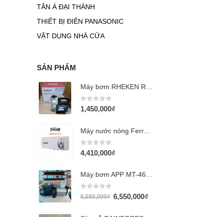
TÂN Á ĐẠI THÀNH
THIẾT BỊ ĐIÊN PANASONIC
VẬT DỤNG NHÀ CỬA
SẢN PHẨM
Máy bơm RHEKEN RJm60-400 (400W)
0
out of 5
1,450,000
₫
Máy nước nóng Ferroli 50L QQ ME
0
out of 5
4,410,000
₫
Máy bơm APP MT-46T 2HP 380v
0
out of 5
6,550,000
₫
6,580,000
₫