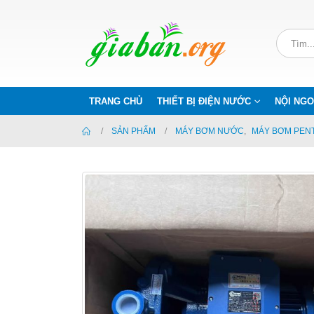
TRANG CHỦ
THIẾT BỊ ĐIỆN NƯỚC
NỘI NGO
SẢN PHẨM
MÁY BƠM NƯỚC
,
MÁY BƠM PEN