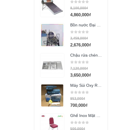
0
out of 5
8,100,000
₫
4,860,000
₫
Bồn nước Đại Thành 700l ngang
0
out of 5
3,459,000
₫
2,676,000
₫
Chậu rửa chén 2 hộc 10048DC
0
out of 5
7,120,000
₫
3,650,000
₫
Máy Sủi Oxy Resun MPQ-902 (12V-18W)
0
out of 5
953,000
₫
700,000
₫
Ghế Inox Mặt Nệm Simili GCD31
0
out of 5
500,000
₫