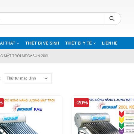
ẠI THẤT
THIẾT BỊ VỆ SINH
THIẾT BỊ Y TẾ
LIÊN HỆ
G MẶT TRỜI MEGASUN 200L
:
%
-20%