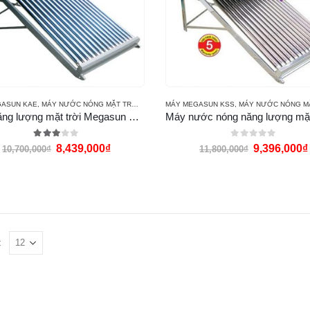
GASUN KAE
,
MÁY NƯỚC NÓNG MẶT TRỜI MEGASUN
MÁY MEGASUN KSS
,
MÁY NƯỚC NÓNG MẶT TRỜI 
Máy năng lượng mặt trời Megasun 200L KAE
3.00
out of 5
0
out of 5
8,439,000
₫
9,396,000
₫
10,700,000
₫
11,800,000
₫
: