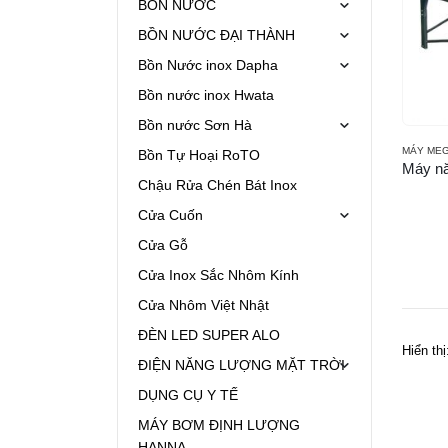
BỒN NƯỚC
BỒN NƯỚC ĐẠI THÀNH
Bồn Nước inox Dapha
Bồn nước inox Hwata
Bồn nước Sơn Hà
MÁY ME
Bồn Tự Hoại RoTO
Chậu Rửa Chén Bát Inox
Cửa Cuốn
Cửa Gỗ
Cửa Inox Sắc Nhôm Kính
Cửa Nhôm Việt Nhật
ĐÈN LED SUPER ALO
Hiển thị
ĐIỆN NĂNG LƯỢNG MẶT TRỜI
DỤNG CỤ Y TẾ
MÁY BƠM ĐỊNH LƯỢNG
HANNA