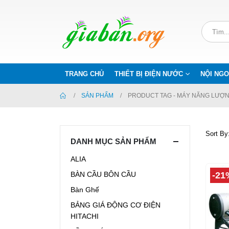
TRANG CHỦ
THIẾT BỊ ĐIỆN NƯỚC
NỘI NGO
SẢN PHẨM
PRODUCT TAG -
MÁY NĂNG LƯỢN
Sort By
DANH MỤC SẢN PHẨM
ALIA
-21
BÀN CẦU BÔN CẦU
Bàn Ghế
BẢNG GIÁ ĐỘNG CƠ ĐIỆN
HITACHI