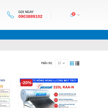
GỌI NGAY
0
0903889102
Hiển thị:
-20%