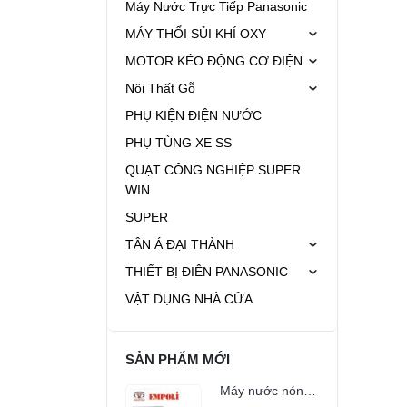
Máy Nước Trực Tiếp Panasonic
MÁY THỔI SỦI KHÍ OXY
MOTOR KÉO ĐỘNG CƠ ĐIỆN
Nội Thất Gỗ
PHỤ KIỆN ĐIỆN NƯỚC
PHỤ TÙNG XE SS
QUẠT CÔNG NGHIỆP SUPER
WIN
SUPER
TÂN Á ĐẠI THÀNH
THIẾT BỊ ĐIÊN PANASONIC
VẬT DỤNG NHÀ CỬA
SẢN PHẨM MỚI
Máy nước nóng mặt trời Empoli 150l PVDF