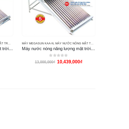
MEGASUN
MÁY MEGASUN KAA-N
,
MÁY NƯỚC NÓNG MẶT TRỜI MEGASUN
Máy nước nóng năng lượng mặt trời Megasun 200l KSS
Máy nước nóng năng lượng mặt trời Megasun 200l KAA-N
0
out of 5
10,439,000
₫
13,000,000
₫