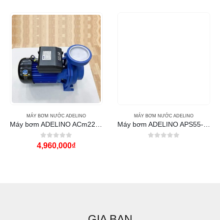
MÁY BƠM NƯỚC ADELINO
MÁY BƠM NƯỚC ADELINO
Máy bơm ADELINO ACm220B4 3Hp họng 114
Máy bơm ADELINO APS55-B 550w 220v
0
out of 5
0
out of 5
4,960,000
₫
GIA BAN