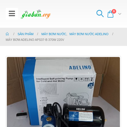
0
SẢN PHẨM
MÁY BƠM NƯỚC
,
MÁY BƠM NƯỚC ADELINO
MÁY BƠM ADELINO APS37-B 370W 220V