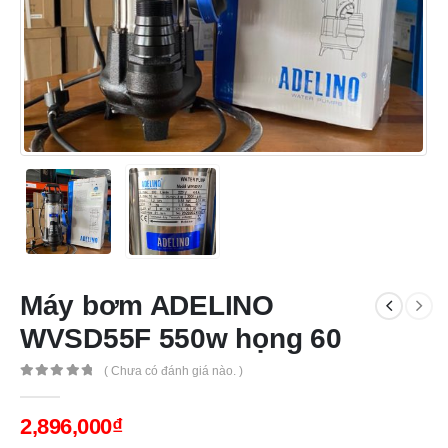
Máy bơm ADELINO
WVSD55F 550w họng 60
( Chưa có đánh giá nào. )
0
out of 5
2,896,000
₫