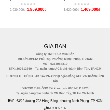
0
out of 5
0
out of 5
1,859,000
₫
1,469,000
₫
2,030,000
₫
1,620,000
₫
GIA BAN
Công ty TNHH Alo Mua Bán
Trụ Sở: 39/14A Phú Thọ, Phường Minh Phụng, TP.HCM
MST: 0314983819
STK: 260613369 – Tại ngân hàng ACB chi nhánh Bình Tân, TP.HCM
DƯƠNG THỊ HỒNG STK 147197419 tại ngân hàng ACB chi nhánh Bình
Tân
DƯƠNG THỊ HỒNG Tài khoản số: 060144118823
Tại ngân hàng Sacombank CN Bình Tây, TP. Hồ Chí Minh
VP: 63/22 đường 702 Hồng Bàng, phường Minh Phụng, TP.HCM
0903 889 102