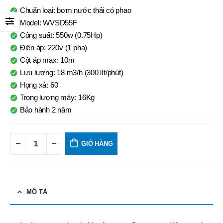
Chuẩn loại: bơm nước thải có phao
Model: WVSD55F
Công suất: 550w (0.75Hp)
Điện áp: 220v (1 pha)
Cột áp max: 10m
Lưu lượng: 18 m3/h (300 lít/phút)
Họng xả: 60
Trọng lượng máy: 16Kg
Bảo hành 2 năm
GIỎ HÀNG
MÔ TẢ