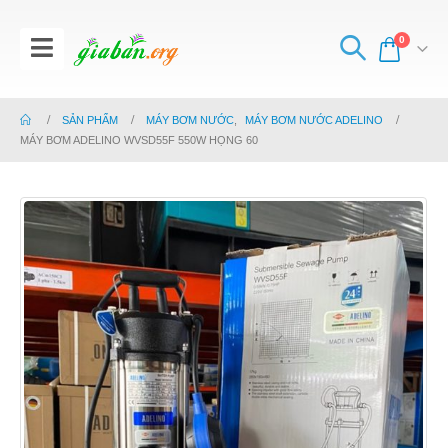
0
SẢN PHẨM
MÁY BƠM NƯỚC
,
MÁY BƠM NƯỚC ADELINO
MÁY BƠM ADELINO WVSD55F 550W HỌNG 60