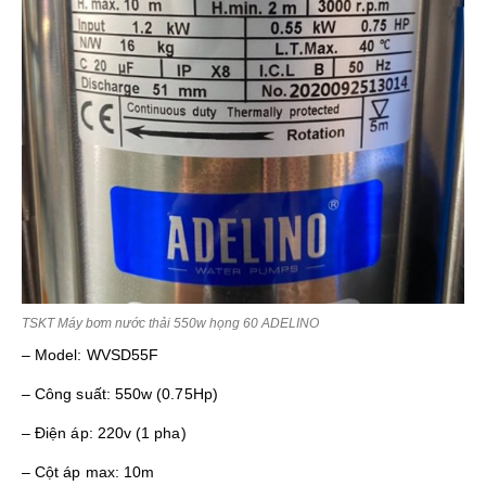
TSKT Máy bơm nước thải 550w họng 60 ADELINO
– Model: WVSD55F
– Công suất: 550w (0.75Hp)
– Điện áp: 220v (1 pha)
– Cột áp max: 10m