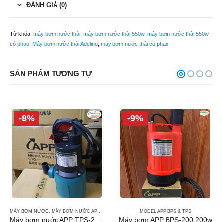
ĐÁNH GIÁ (0)
Từ khóa:
máy bơm nước thải
,
máy bơm nước thải 550w
,
máy bơm nước thài 550w
có phao
,
Máy bơm nước thải Adelino
,
máy bơm nước thải có phao
SẢN PHẨM TƯƠNG TỰ
-8%
-9%
DEL APP DSP
MÁY BƠM NƯỚC
,
MÁY BƠM NƯỚC APP
,
MODEL APP BPS & TPS
MODEL APP BPS & TPS
Máy bơm nước APP TPS-200 (200w)
Máy bơm APP BPS-200 200w