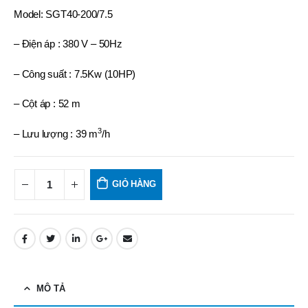
Model: SGT40-200/7.5
– Điện áp : 380 V – 50Hz
– Công suất : 7.5Kw (10HP)
– Cột áp : 52 m
3
– Lưu lượng : 39 m
/h
GIỎ HÀNG
MÔ TẢ