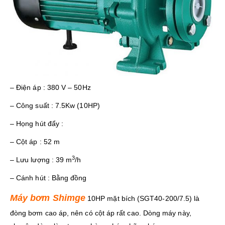
– Điện áp : 380 V – 50Hz
– Công suất : 7.5Kw (10HP)
– Họng hút đẩy :
– Cột áp : 52 m
3
– Lưu lượng : 39 m
/h
– Cánh hút : Bằng đồng
Máy bơm Shimge
10HP mặt bích (SGT40-200/7.5) là
đòng bơm cao áp, nên có cột áp rất cao. Dòng máy này,