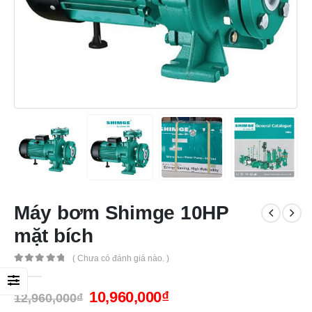
Máy bơm Shimge 10HP
mặt bích
( Chưa có đánh giá nào. )
0
out of 5
10,960,000
₫
12,960,000
₫