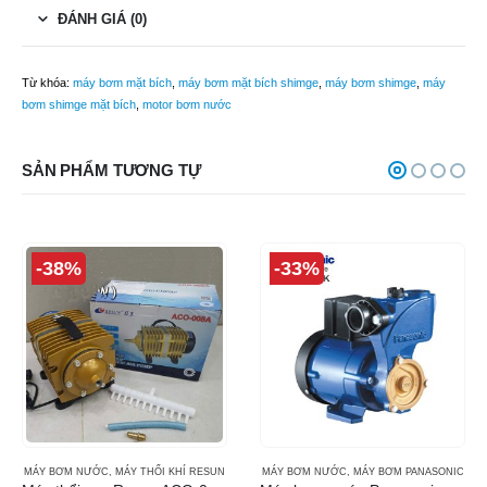
ĐÁNH GIÁ (0)
Từ khóa:
máy bơm mặt bích
,
máy bơm mặt bích shimge
,
máy bơm shimge
,
máy
bơm shimge mặt bích
,
motor bơm nước
SẢN PHẨM TƯƠNG TỰ
-38%
-33%
MÁY BƠM NƯỚC
,
MÁY THỔI KHÍ RESUN
MÁY BƠM NƯỚC
,
MÁY BƠM PANASONIC