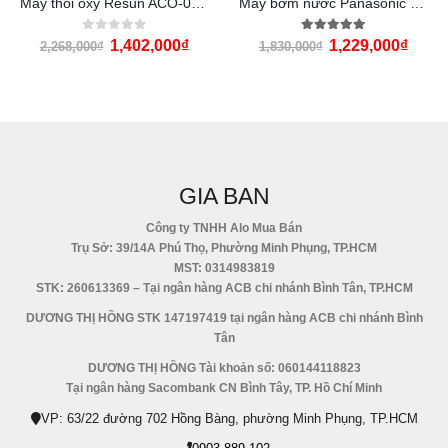
Máy thổi oxy Resun ACO-008A (160w)
Máy bơm nước Panasonic GP-200JXK
0
out of 5
5.00
out of 5
1,402,000
₫
1,229,000
₫
2,268,000
₫
1,830,000
₫
GIA BAN
Công ty TNHH Alo Mua Bán
Trụ Sở: 39/14A Phú Thọ, Phường Minh Phụng, TP.HCM
MST: 0314983819
STK: 260613369 – Tại ngân hàng ACB chi nhánh Bình Tân, TP.HCM
DƯƠNG THỊ HỒNG STK 147197419 tại ngân hàng ACB chi nhánh Bình
Tân
DƯƠNG THỊ HỒNG Tài khoản số: 060144118823
Tại ngân hàng Sacombank CN Bình Tây, TP. Hồ Chí Minh
VP: 63/22 đường 702 Hồng Bàng, phường Minh Phụng, TP.HCM