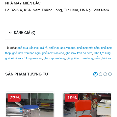
NHÀ MÁY MIỀN BẮC
Lô B2-2-4, KCN Nam Thăng Long, Từ Liêm, Hà Nội, Việt Nam
ĐÁNH GIÁ (0)
Từ khóa:
ghế dựa xếp inox giá rẻ
,
ghế inox có lưng dựa
,
ghế inox mặt nệm
,
ghế inox
thấp
,
ghế inox tròn bọc nệm
,
ghế inox tròn cao
,
ghế inox tròn có nệm
,
Ghế tựa lưng
,
ghế xếp inox có lưng tựa cao
,
ghế xếp tựa lưng
,
giá ghế inox tựa lưng
,
mẫu ghế inox
SẢN PHẨM TƯƠNG TỰ
-27%
-19%