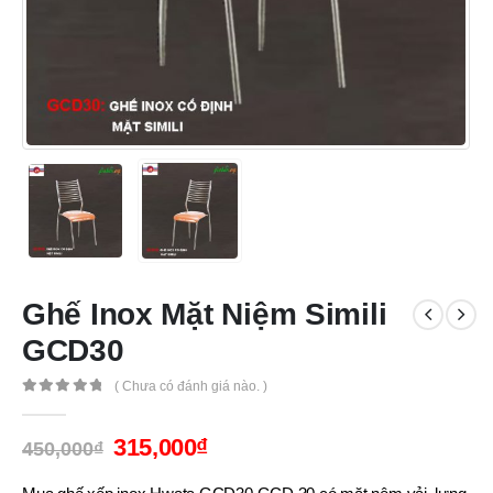
Ghế Inox Mặt Niệm Simili
GCD30
( Chưa có đánh giá nào. )
0
out of 5
315,000
₫
450,000
₫