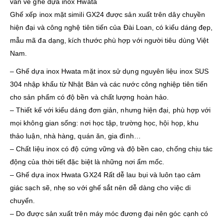
vấn về ghế dựa inox Hwata
Ghế xếp inox mặt simili GX24 được sản xuất trên dây chuyền
hiện đại và công nghệ tiên tiến của Đài Loan, có kiểu dáng đẹp,
mẫu mã đa dạng, kích thước phù hợp với người tiêu dùng Việt
Nam.
– Ghế dựa inox Hwata mặt inox sử dụng nguyên liệu inox SUS
304 nhập khẩu từ Nhật Bản và các nước công nghiệp tiên tiến
cho sản phẩm có độ bền và chất lượng hoàn hảo.
– Thiết kế với kiểu dáng đơn giản, nhưng hiện đại, phù hợp với
mọi không gian sống: nơi học tập, trường học, hội họp, khu
thảo luận, nhà hàng, quán ăn, gia đình…
– Chất liệu inox có độ cứng vững và độ bền cao, chống chịu tác
động của thời tiết đặc biệt là những nơi ẩm mốc.
– Ghế dựa inox Hwata GX24 Rất dễ lau bụi và luôn tạo cảm
giác sạch sẽ, nhẹ so với ghế sắt nên dễ dàng cho việc di
chuyển.
– Do được sản xuất trên máy móc đương đại nên góc cạnh có