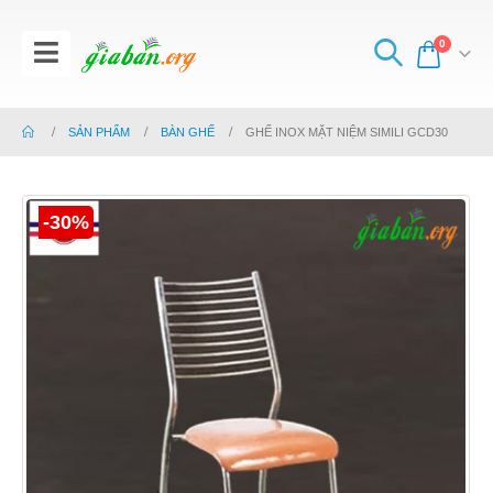
0
SẢN PHẨM
BÀN GHẾ
GHẾ INOX MẶT NIỆM SIMILI GCD30
-30%