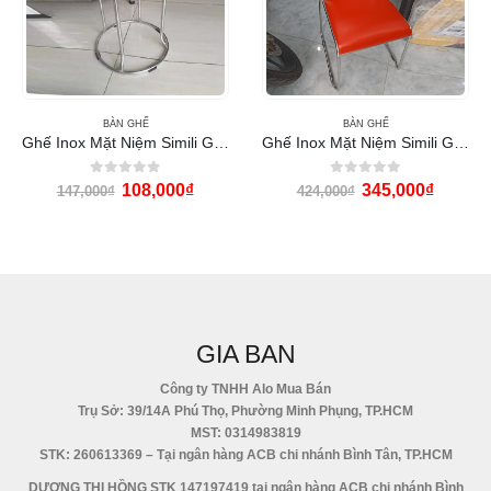
BÀN GHẾ
BÀN GHẾ
Ghế Inox Mặt Niệm Simili GD-05
Ghế Inox Mặt Niệm Simili GCD24
0
out of 5
0
out of 5
108,000
₫
345,000
₫
147,000
₫
424,000
₫
GIA BAN
Công ty TNHH Alo Mua Bán
Trụ Sở: 39/14A Phú Thọ, Phường Minh Phụng, TP.HCM
MST: 0314983819
STK: 260613369 – Tại ngân hàng ACB chi nhánh Bình Tân, TP.HCM
DƯƠNG THỊ HỒNG STK 147197419 tại ngân hàng ACB chi nhánh Bình