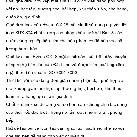
Loại ghế dựa inox xếp mặt simili GX28có kiểu dáng phù hợp
với nơi học tập, trường học, hội hợp, khu thảo luận, nhà hàng,
quán ăn, gia đình,…
Ghế dựa inox xếp Hwata GX 28 mặt simili sử dụng nguyên liệu
inox SUS 304 chất lượng cao nhập khẩu từ Nhật Bản & các
nước công nghiệp tiên tiến cho sản phẩm có độ bền và chất
lượng hoàn hảo.
Ghế tựa inox Hwata GX28 mặt simili sản xuất trên dây chuyền
công nghệ tiên tiến của Đài Loan và được kiểm soát nghiêm
ngặt theo tiêu chuẩn ISO 9001:2000
Thiết kế với kiểu dáng đơn giản nhưng hiện đại, phù hợp với
mọi không gian: nơi học tập, trường học, hội hợp, khu thảo
luận, nhà hàng, quán ăn, gia đình,….
Chất liệu inox có độ cứng và độ bền cao, chống chịu tác động
của thời tiết, đặc biệt những nơi ẩm ướt như nhà ăn, phòng
bếp.
Rất dễ lau bụi và luôn tạo cảm giác luôn sạch sẽ, nhẹ so với
ghế sắt nên dễ dàng cho việc chuyển di.