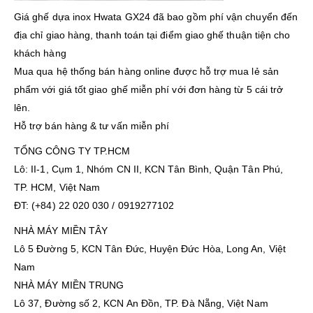
Giá ghế dựa inox Hwata GX24 đã bao gồm phí vận chuyển đến
địa chỉ giao hàng, thanh toán tại điểm giao ghế thuận tiện cho
khách hàng
Mua qua hệ thống bán hàng online được hỗ trợ mua lẻ sản
phẩm với giá tốt giao ghế miễn phí với đơn hàng từ 5 cái trở
lên.
Hỗ trợ bán hàng & tư vấn miễn phí
TỔNG CÔNG TY TP.HCM
Lô: II-1, Cụm 1, Nhóm CN II, KCN Tân Bình, Quận Tân Phú,
TP. HCM, Việt Nam
ĐT: (+84) 22 020 030 / 0919277102
NHÀ MÁY MIỀN TÂY
Lô 5 Đường 5, KCN Tân Đức, Huyện Đức Hòa, Long An, Việt
Nam
NHÀ MÁY MIỀN TRUNG
Lô 37, Đường số 2, KCN An Đồn, TP. Đà Nẵng, Việt Nam