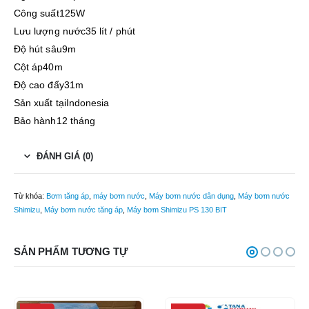
Công suất125W
Lưu lượng nước35 lít / phút
Độ hút sâu9m
Cột áp40m
Độ cao đẩy31m
Sản xuất tạiIndonesia
Bảo hành12 tháng
ĐÁNH GIÁ (0)
Từ khóa:
Bơm tăng áp
,
máy bơm nước
,
Máy bơm nước dân dụng
,
Máy bơm nước
Shimizu
,
Máy bơm nước tăng áp
,
Máy bơm Shimizu PS 130 BIT
SẢN PHẨM TƯƠNG TỰ