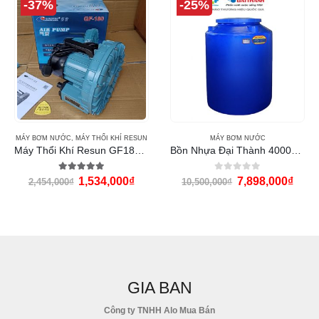
-25%
-23%
MÁY BƠM NƯỚC
MÁY BƠM NƯỚC
,
MÁY BƠM PANASONIC
Bồn Nhựa Đại Thành 4000L đứng
Máy bơm nước Panasonic A-200JAK
0
out of 5
0
out of 5
7,898,000
₫
1,595,000
₫
10,500,000
₫
2,080,000
₫
GIA BAN
Công ty TNHH Alo Mua Bán