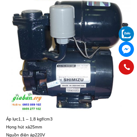
Áp lực1,1 – 1,8 kgf/cm3
Họng hút xả25mm
Nguồn điện áp220V