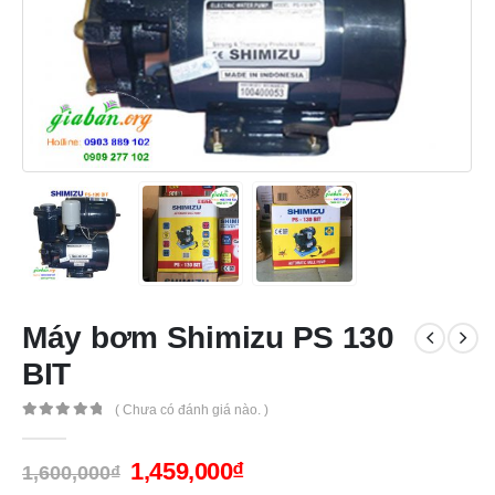
Máy bơm Shimizu PS 130
BIT
( Chưa có đánh giá nào. )
0
out of 5
1,459,000
₫
1,600,000
₫