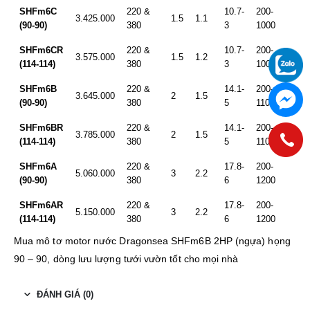
SHFm6C
220 &
10.7-
200-
3.425.000
1.5
1.1
(90-90)
380
3
1000
SHFm6CR
220 &
10.7-
200-
3.575.000
1.5
1.2
(114-114)
380
3
1000
SHFm6B
220 &
14.1-
200-
3.645.000
2
1.5
(90-90)
380
5
1100
SHFm6BR
220 &
14.1-
200-
3.785.000
2
1.5
(114-114)
380
5
1100
SHFm6A
220 &
17.8-
200-
5.060.000
3
2.2
(90-90)
380
6
1200
SHFm6AR
220 &
17.8-
200-
5.150.000
3
2.2
(114-114)
380
6
1200
Mua mô tơ motor nước Dragonsea SHFm6B 2HP (ngựa) họng
90 – 90, dòng lưu lượng tưới vườn tốt cho mọi nhà
ĐÁNH GIÁ (0)