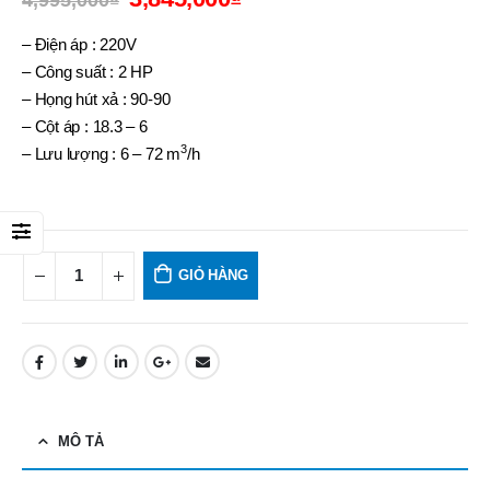
4,995,000
₫
– Điện áp : 220V
– Công suất : 2 HP
– Họng hút xả : 90-90
– Cột áp : 18.3 – 6
3
– Lưu lượng : 6 – 72 m
/h
GIỎ HÀNG
MÔ TẢ