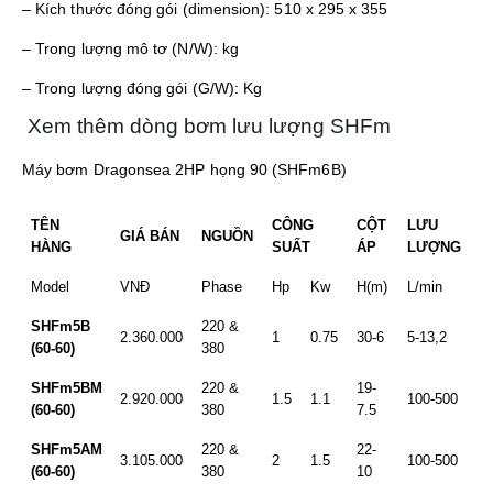
– Kích thước đóng gói (dimension): 510 x 295 x 355
– Trong lượng mô tơ (N/W): kg
– Trong lượng đóng gói (G/W): Kg
Xem thêm dòng bơm lưu lượng SHFm
Máy bơm Dragonsea 2HP họng 90 (SHFm6B)
TÊN
CÔNG
CỘT
LƯU
GIÁ BÁN
NGUỒN
HÀNG
SUẤT
ÁP
LƯỢNG
Model
VNĐ
Phase
Hp
Kw
H(m)
L/min
SHFm5B
220 &
2.360.000
1
0.75
30-6
5-13,2
(60-60)
380
SHFm5BM
220 &
19-
2.920.000
1.5
1.1
100-500
(60-60)
380
7.5
SHFm5AM
220 &
22-
3.105.000
2
1.5
100-500
(60-60)
380
10