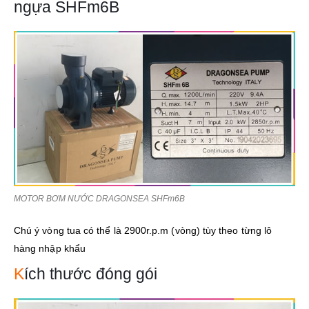
ngựa SHFm6B
MOTOR BƠM NƯỚC DRAGONSEA SHFm6B
Chú ý vòng tua có thể là 2900r.p.m (vòng) tùy theo từng lô
hàng nhập khẩu
K
ích thước đóng gói