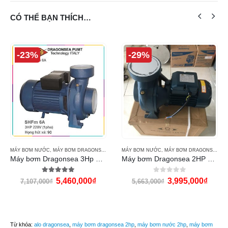
CÓ THỂ BẠN THÍCH…
-23%
-29%
MÁY BƠM NƯỚC
,
MÁY BƠM DRAGONSEA PUMP
MÁY BƠM NƯỚC
,
MÁY BƠM DRAGONSEA PUMP
Máy bơm Dragonsea 3Hp họng 90
Máy bơm Dragonsea 2HP họng 114
5.00
out of 5
0
out of 5
5,460,000
₫
3,995,000
₫
7,107,000
₫
5,663,000
₫
Từ khóa:
alo dragonsea
,
máy bơm dragonsea 2hp
,
máy bơm nước 2hp
,
máy bơm