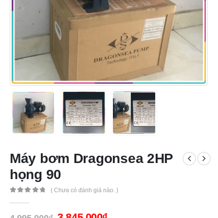
Máy bơm Dragonsea 2HP
họng 90
( Chưa có đánh giá nào. )
0
out of 5
3,845,000
₫