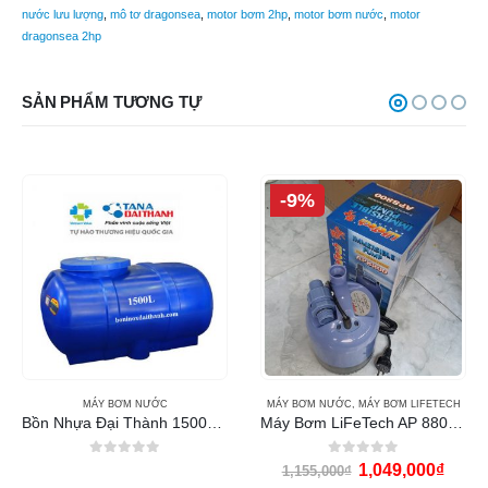
nước lưu lượng
,
mô tơ dragonsea
,
motor bơm 2hp
,
motor bơm nước
,
motor
dragonsea 2hp
SẢN PHẨM TƯƠNG TỰ
-9%
MÁY BƠM NƯỚC
MÁY BƠM NƯỚC
,
MÁY BƠM LIFETECH
Bồn Nhựa Đại Thành 1500L ngang
Máy Bơm LiFeTech AP 8800 (180W)
0
out of 5
0
out of 5
1,049,000
₫
1,155,000
₫