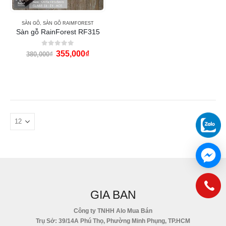
SÀN GỖ
,
SÀN GỖ RAIMFOREST
Sàn gỗ RainForest RF315
0
out of 5
355,000
₫
380,000
₫
GIA BAN
Công ty TNHH Alo Mua Bán
Trụ Sở: 39/14A Phú Thọ, Phường Minh Phụng, TP.HCM