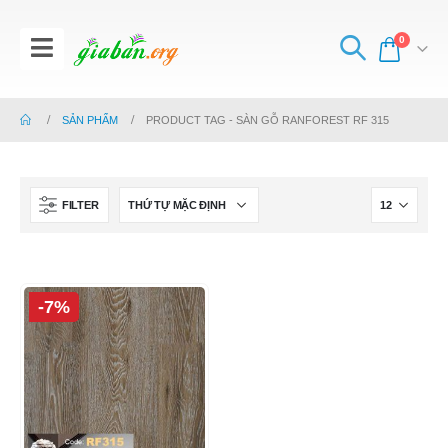
0
SẢN PHẨM
PRODUCT TAG -
SÀN GỖ RANFOREST RF 315
FILTER
-7%