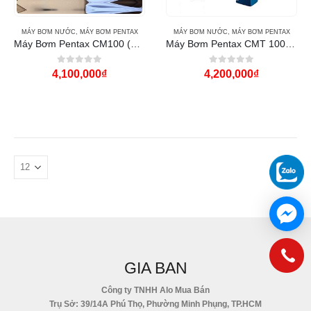
MÁY BƠM NƯỚC
,
MÁY BƠM PENTAX
MÁY BƠM NƯỚC
,
MÁY BƠM PENTAX
Máy Bơm Pentax CM100 (1Hp)
Máy Bơm Pentax CMT 100 (1Hp)
0
out of 5
0
out of 5
4,100,000
₫
4,200,000
₫
GIA BAN
Công ty TNHH Alo Mua Bán
Trụ Sở: 39/14A Phú Thọ, Phường Minh Phụng, TP.HCM