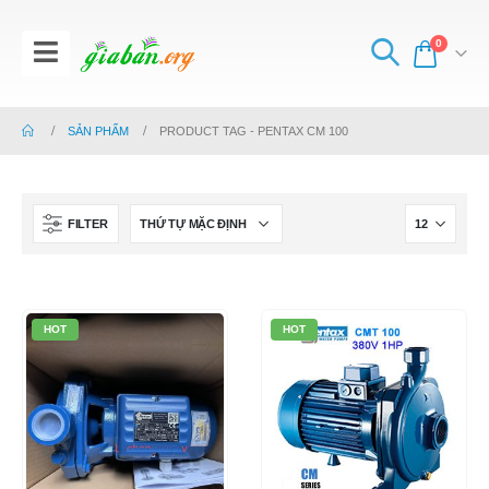
0
SẢN PHẨM
PRODUCT TAG -
PENTAX CM 100
FILTER
HOT
HOT