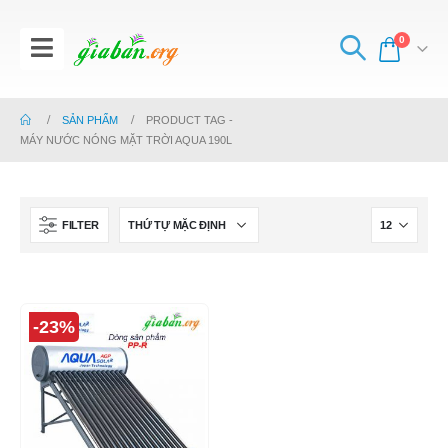
0
SẢN PHẨM
PRODUCT TAG -
MÁY NƯỚC NÓNG MẶT TRỜI AQUA 190L
FILTER
-23%