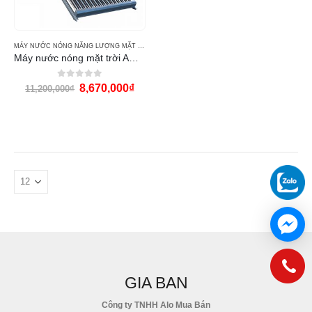
MÁY NƯỚC NÓNG NĂNG LƯỢNG MẶT TRỜI AQUA SOLAR
Máy nước nóng mặt trời AQUA 190L PPr
0
out of 5
8,670,000
₫
11,200,000
₫
GIA BAN
Công ty TNHH Alo Mua Bán