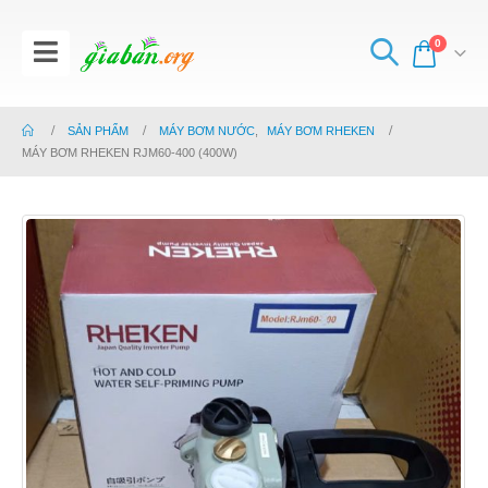
0
SẢN PHẨM
MÁY BƠM NƯỚC
,
MÁY BƠM RHEKEN
MÁY BƠM RHEKEN RJM60-400 (400W)