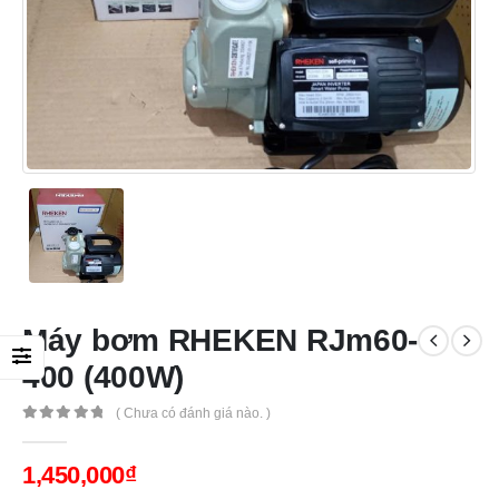
Máy bơm RHEKEN RJm60-
400 (400W)
( Chưa có đánh giá nào. )
0
out of 5
1,450,000
₫