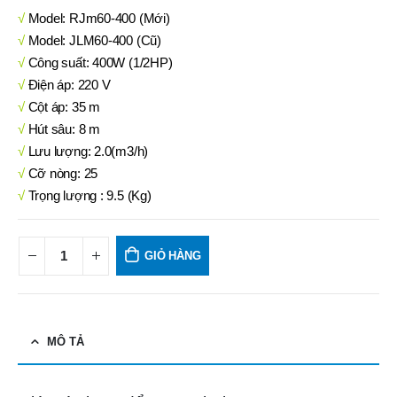
√
Model: RJm60-400 (Mới)
√
Model: JLM60-400 (Cũ)
√
Công suất: 400W (1/2HP)
√
Điện áp: 220 V
√
Cột áp: 35 m
√
Hút sâu: 8 m
√
Lưu lượng: 2.0(m3/h)
√
Cỡ nòng: 25
√
Trọng lượng : 9.5 (Kg)
GIỎ HÀNG
MÔ TẢ