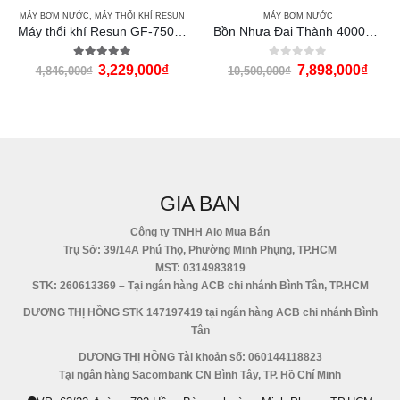
MÁY BƠM NƯỚC
,
MÁY THỔI KHÍ RESUN
MÁY BƠM NƯỚC
Máy thổi khí Resun GF-750 (750w)
Bồn Nhựa Đại Thành 4000L đứng
5.00
out of 5
0
out of 5
3,229,000
₫
7,898,000
₫
4,846,000
₫
10,500,000
₫
GIA BAN
Công ty TNHH Alo Mua Bán
Trụ Sở: 39/14A Phú Thọ, Phường Minh Phụng, TP.HCM
MST: 0314983819
STK: 260613369 – Tại ngân hàng ACB chi nhánh Bình Tân, TP.HCM
DƯƠNG THỊ HỒNG STK 147197419 tại ngân hàng ACB chi nhánh Bình
Tân
DƯƠNG THỊ HỒNG Tài khoản số: 060144118823
Tại ngân hàng Sacombank CN Bình Tây, TP. Hồ Chí Minh